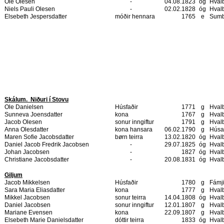
Ole Olesen
-
04.08.1823
óg
Hval
Niels Pauli Olesen
-
02.02.1828
óg
Hval
Elsebeth Jespersdatter
móðir hennara
1765
e
Sum
Skálum.
Niðuri í Stovu
Ole Danielsen
Húsfaðir
1771
g
Hval
Sunneva Joensdatter
kona
1767
g
Hval
Jacob Olesen
sonur inngiftur
1791
g
Hval
Anna Olesdatter
kona hansara
06.02.1790
g
Húsa
Maren Sofie Jacobsdatter
børn teirra
13.02.1820
óg
Hval
Daniel Jacob Fredrik Jacobsen
-
29.07.1825
óg
Hval
Johan Jacobsen
-
1827
óg
Hval
Christiane Jacobsdatter
-
20.08.1831
óg
Hval
Giljum
Jacob Mikkelsen
Húsfaðir
1780
g
Fámj
Sara Maria Eliasdatter
kona
1777
g
Hval
Mikkel Jacobsen
sonur teirra
14.04.1808
óg
Hval
Daniel Jacobsen
sonur inngiftur
12.01.1807
g
Hval
Mariane Evensen
kona
22.09.1807
g
Hval
Elsebeth Marie Danielsdatter
dóttir teirra
1833
óg
Hval