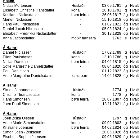
Hólum.
Niclas Mortensen
Húsfaðir
03.09.1791
g
Hval
Elisabeth Christine Hansdatter
kona
20.10.1791
g
Hval
Kristiane Niclasdatter
børn teirra
26.06.1817
óg
Hval
Morten Niclassen
-
15.10.1818
óg
Hval
Hans Pauli Niclassen
-
01.02.1821
óg
Hval
Daniel Jacob Niclassen
-
05.03.1824
óg
Hval
Elisabeth Fredrikka Niclasdatter
-
30.12.1828
óg
Hval
Anna Jacobsdatter
moðir hansara
1763
e
Hval
Á Hamri
Daniel Niclassen
Húsfaðir
17.02.1789
g
Hval
Ellen Poulsdatter
kona
13.10.1788
g
Hval
Niclas Danielsen
børn teirra
04.02.1815
óg
Hval
Sofie Margrethe Danielsdatter
-
08.04.1820
óg
Hval
Poul Danielsen
-
01.12.1823
óg
Hval
Anne Margrethe Danielsdatter
fosturbarn
14.02.1828
óg
Hval
Á Hamri
Simon Johannesen
Húsfaðir
1774
g
Hval
Cristine Thomasdatter
kona
1778
g
Hval
Hans Simonsen
børn teirra
20.07.1807
óg
Hval
Joen Pauli Simonsen
-
13.11.1821
óg
Hval
Á Hamri
Joen Ziska Olesen
Húsfaðir
1797
g
Hval
Anne Marie Simonsdatter
kona
09.02.1803
g
Hval
Kristiane Joensen
børn teirra
04.02.1824
óg
Hval
Simon Joen - Ziskasen
-
20.06.1826
óg
Hval
Elsebeth Sophie Joensen
-
09.08.1829
óg
Hval