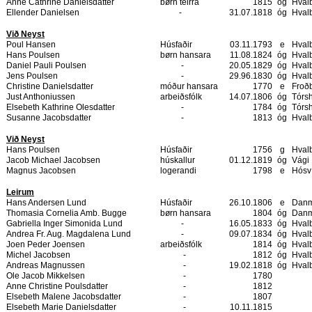
Anne Cathrine Danielsdatter
børn teirra
1815
óg
Hval
Ellender Danielsen
-
31.07.1818
óg
Hval
Við Neyst
Poul Hansen
Húsfaðir
03.11.1793
e
Hval
Hans Poulsen
børn hansara
11.08.1824
óg
Hval
Daniel Pauli Poulsen
-
20.05.1829
óg
Hval
Jens Poulsen
-
29.96.1830
óg
Hval
Christine Danielsdatter
móður hansara
1770
e
Froð
Just Anthoniussen
arbeiðsfólk
14.07.1806
óg
Tórs
Elsebeth Kathrine Olesdatter
-
1784
óg
Tórs
Susanne Jacobsdatter
-
1813
óg
Hval
Við Neyst
Hans Poulsen
Húsfaðir
1756
g
Hval
Jacob Michael Jacobsen
húskallur
01.12.1819
óg
Vági
Magnus Jacobsen
logerandi
1798
e
Hósv
Leirum
Hans Andersen Lund
Húsfaðir
26.10.1806
e
Danm
Thomasia Cornelia Amb. Bugge
børn hansara
1804
óg
Danm
Gabriella Inger Simonida Lund
-
16.05.1833
óg
Hval
Andrea Fr. Aug. Magdalena Lund
-
09.07.1834
óg
Hval
Joen Peder Joensen
arbeiðsfólk
1814
óg
Hval
Michel Jacobsen
-
1812
óg
Hval
Andreas Magnussen
-
19.02.1818
óg
Hval
Ole Jacob Mikkelsen
-
1780
Anne Christine Poulsdatter
-
1812
Elsebeth Malene Jacobsdatter
-
1807
Elsebeth Marie Danielsdatter
-
10.11.1815