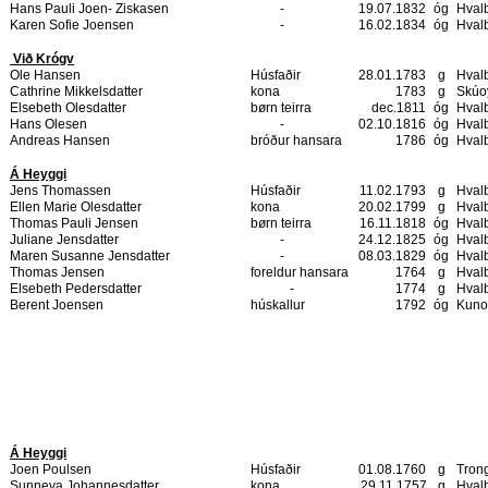
Hans Pauli Joen- Ziskasen
-
19.07.1832
óg
Hval
Karen Sofie Joensen
-
16.02.1834
óg
Hval
Við Krógv
Ole Hansen
Húsfaðir
28.01.1783
g
Hval
Cathrine Mikkelsdatter
kona
1783
g
Skúo
Elsebeth Olesdatter
børn teirra
dec.1811
óg
Hval
Hans Olesen
-
02.10.1816
óg
Hval
Andreas Hansen
bróður hansara
1786
óg
Hval
Á Heyggi
Jens Thomassen
Húsfaðir
11.02.1793
g
Hval
Ellen Marie Olesdatter
kona
20.02.1799
g
Hval
Thomas Pauli Jensen
børn teirra
16.11.1818
óg
Hval
Juliane Jensdatter
-
24.12.1825
óg
Hval
Maren Susanne Jensdatter
-
08.03.1829
óg
Hval
Thomas Jensen
foreldur hansara
1764
g
Hval
Elsebeth Pedersdatter
-
1774
g
Hval
Berent Joensen
húskallur
1792
óg
Kuno
Á Heyggi
Joen Poulsen
Húsfaðir
01.08.1760
g
Tron
Sunneva Johannesdatter
kona
29.11.1757
g
Hval