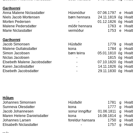
Garðsenni
Anna Malene Niclasdatter
Húsmóður
07.06.1797
e
Hval
Niels Jacob Mortensen
børn hennara
24.11.1819
óg
Hval
Morten Pedersen
-
01.12.1826
óg
Hval
Malene Pedersdatter
móðir hennara
1763
e
Hval
Marie Niclasdatter
vermóður
1753
e
Hval
Garðsenni
Jacob Simonsen
Húsfaðir
1779
g
Hval
Malene Gullaksdatter
kona
1784
g
Hval
Simon Jacobsen
børn teirra
05.01.1810
óg
Hval
Niclas Jacobsen
-
1815
óg
Hval
Elsebeth Malene Jacobsdatter
-
07.10.1820
óg
Hval
Karen Jacobsdatter
-
14.11.1826
óg
Hval
Elsebeth Jacobsdatter
-
29.11.1830
óg
Hval
Hólum
Johannes Simonsen
Húsfaðir
1781
g
Hval
Sunneva Olesdatter
kona
1777
g
Hval
Jacob Johannesen
sonur inngiftur
01.06.1811
g
Hval
Maren Helene Danielsdatter
kona
16.08.1814
g
Hval
Johannes Larsen
foreldur hansara
1750
g
Hval
Elisabeth Niclasdatter
-
1757
g
Hval