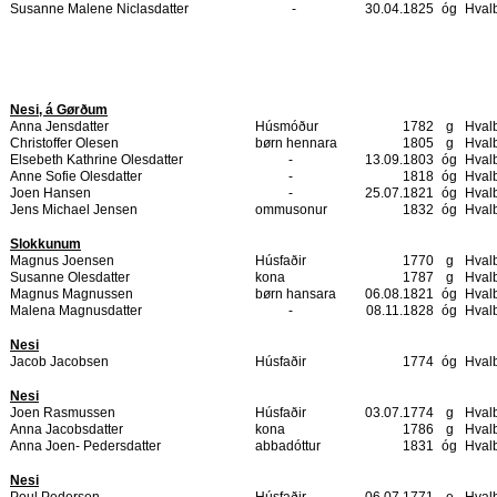
Susanne Malene Niclasdatter
-
30.04.1825
óg
Hval
Nesi, á Gørðum
Anna Jensdatter
Húsmóður
1782
g
Hval
Christoffer Olesen
børn hennara
1805
g
Hval
Elsebeth Kathrine Olesdatter
-
13.09.1803
óg
Hval
Anne Sofie Olesdatter
-
1818
óg
Hval
Joen Hansen
-
25.07.1821
óg
Hval
Jens Michael Jensen
ommusonur
1832
óg
Hval
Slokkunum
Magnus Joensen
Húsfaðir
1770
g
Hval
Susanne Olesdatter
kona
1787
g
Hval
Magnus Magnussen
børn hansara
06.08.1821
óg
Hval
Malena Magnusdatter
-
08.11.1828
óg
Hval
Nesi
Jacob Jacobsen
Húsfaðir
1774
óg
Hval
Nesi
Joen Rasmussen
Húsfaðir
03.07.1774
g
Hval
Anna Jacobsdatter
kona
1786
g
Hval
Anna Joen- Pedersdatter
abbadóttur
1831
óg
Hval
Nesi
Poul Pedersen
Húsfaðir
06.07.1771
e
Hval