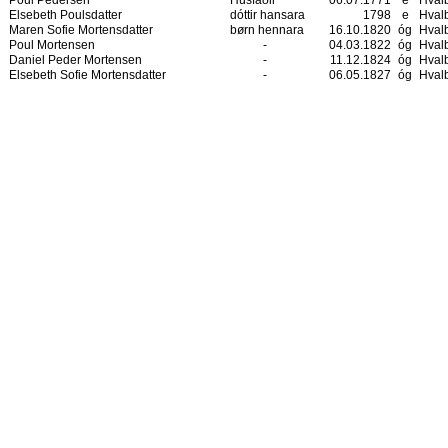
Elsebeth Poulsdatter
dóttir hansara
1798
e
Hval
Maren Sofie Mortensdatter
børn hennara
16.10.1820
óg
Hval
Poul Mortensen
-
04.03.1822
óg
Hval
Daniel Peder Mortensen
-
11.12.1824
óg
Hval
Elsebeth Sofie Mortensdatter
-
06.05.1827
óg
Hval