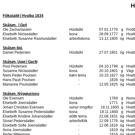
H
Fólkatalið í Hvalba 1834
Skálum.
í Geil
Ole Zachariassen
Húsfaðir
07.01.1770
g
Froð
Elsebeth Niclasdatter
kona
28.09.1777
g
Hval
Elsebeth Susanne Rasmusdatter
arbeiðskona
13.12.1805
óg
Hval
Skálum ibd.
Daniel Pedersen
Húsfaðir
27.07.1801
óg
Hval
Skálum, Uppi í Garði
Poul Pedersen
Húsfaðir
04.10.1798
g
Hval
Susanne Niclasdatter
kona
20.10.1801
g
Vági
Niels Peder Poulsen
børn teirra
10.10.1827
óg
Hval
Hans Pauli Poulsen
-
1828
óg
Hval
Marianne Poulsdatter
-
12.05.1825
óg
Hval
Skálum. Nýggjustovu
Ole Evensen
Húsfaðir
1769
g
Nore
Elsebeth Joensdatter
kona
1771
g
Hval
Johan Christian Evensen
sonur inngiftur
18.11.1805
g
Hval
Elsebeth Susanne Pedersdatter
kona
18.11.1800
g
Hval
Elsebeth Kristine Johansdatter
dóttir teirra
22.08.1831
óg
Hval
Sissel Pedersdatter
arbeiðsfólk
12.09.1776
óg
Hval
Elsebeth Sofie Joensdatter
-
12.06.1816
óg
Hval
Anna Joensdatter
-
1819
óg
Hval
Peder Mikkelsen
-
1816
óg
Hval