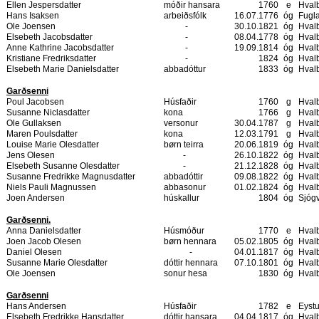
Ellen Jespersdatter
móðir hansara
1760
e
Hval
Hans Isaksen
arbeiðsfólk
16.07.1776
óg
Fugla
Ole Joensen
-
30.10.1821
óg
Hval
Elsebeth Jacobsdatter
-
08.04.1778
óg
Hval
Anne Kathrine Jacobsdatter
-
19.09.1814
óg
Hval
Kristiane Fredriksdatter
-
1824
óg
Hval
Elsebeth Marie Danielsdatter
abbadóttur
1833
óg
Hval
Garðsenni
Poul Jacobsen
Húsfaðir
1760
g
Hval
Susanne Niclasdatter
kona
1766
g
Hval
Ole Gullaksen
versonur
30.04.1787
g
Hval
Maren Poulsdatter
kona
12.03.1791
g
Hval
Louise Marie Olesdatter
børn teirra
20.06.1819
óg
Hval
Jens Olesen
-
26.10.1822
óg
Hval
Elsebeth Susanne Olesdatter
-
21.12.1828
óg
Hval
Susanne Fredrikke Magnusdatter
abbadóttir
09.08.1822
óg
Hval
Niels Pauli Magnussen
abbasonur
01.02.1824
óg
Hval
Joen Andersen
húskallur
1804
óg
Sjóg
Garðsenni.
Anna Danielsdatter
Húsmóður
1770
e
Hval
Joen Jacob Olesen
børn hennara
05.02.1805
óg
Hval
Daniel Olesen
-
04.01.1817
óg
Hval
Susanne Marie Olesdatter
dóttir hennara
07.10.1801
óg
Hval
Ole Joensen
sonur hesa
1830
óg
Hval
Garðsenni
Hans Andersen
Húsfaðir
1782
e
Eyst
Elsebeth Fredrikke Hansdatter
dóttir hansara
04.04.1817
óg
Hval