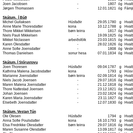
Joen Jacobsen
-
1807
óg
Hval
Jørgen Thomassen
-
12.01.1821
óg
Fámj
Skálum.
Í Búð
Michel Gullaksen
Húsfaðir
29.05.1780
g
Hval
Anne Marie Thoresdatter
kona
10.12.1788
g
Hval
Thore Mikkel Mikkelsen
børn teirra
1817
óg
Hval
Niels Pauli Mikkelsen
-
19.09.1825
óg
Hval
Mikkel Niclassen
arbeiðsfólk
23.03.1815
óg
Hval
Karen Olesdatter
-
28.02.1826
óg
Hval
Anne Sofie Joensdatter
-
1808
óg
Vest
Thomas Danielsen
sonur hesa
07.01.1834
óg
Hval
Skálum. Í Stórustovu
Joen Thoresen
Húsfaðir
09.04.1787
g
Hval
Kathrina Malena Jacobsdatter
kona
1793
g
Hósv
Marianne Joensdatter
børn teirra
02.09.1814
óg
Hval
Niels Jacob Joensen
-
29.07.1816
óg
Hval
Maren Malena Joensdatter
-
21.12.1818
óg
Hval
Thore Nattestad Joensen
-
23.12.1821
óg
Hval
Johan Joensen
-
23.02.1824
óg
Hval
Karen Maria Joensdatter
-
23.11.1827
óg
Hval
Elsebeth Joensdatter
-
12.07.1830
óg
Hval
Skálum. Vestan Tún
Ole Olesen
Húsfaðir
1794
g
Hval
Anna Sofie Poulsdatter
kona
16.10.1793
g
Hval
Elsa Fredrikke Olesdatter
børn teirra
29.07.1816
óg
Hval
Maren Susanne Olesdatter
-
13.09.1817
óg
Hval