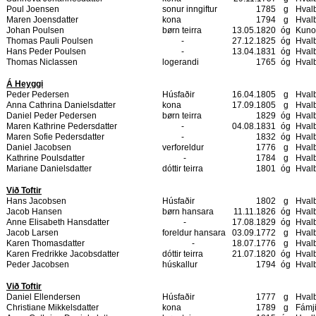
Poul Joensen
sonur inngiftur
1785
g
Hval
Maren Joensdatter
kona
1794
g
Hval
Johan Poulsen
børn teirra
13.05.1820
óg
Kuno
Thomas Pauli Poulsen
-
27.12.1825
óg
Hval
Hans Peder Poulsen
-
13.04.1831
óg
Hval
Thomas Niclassen
logerandi
1765
óg
Hval
Á Heyggi
Peder Pedersen
Húsfaðir
16.04.1805
g
Hval
Anna Cathrina Danielsdatter
kona
17.09.1805
g
Hval
Daniel Peder Pedersen
børn teirra
1829
óg
Hval
Maren Kathrine Pedersdatter
-
04.08.1831
óg
Hval
Maren Sofie Pedersdatter
-
1832
óg
Hval
Daniel Jacobsen
verforeldur
1776
g
Hval
Kathrine Poulsdatter
-
1784
g
Hval
Mariane Danielsdatter
dóttir teirra
1801
óg
Hval
Við Toftir
Hans Jacobsen
Húsfaðir
1802
g
Hval
Jacob Hansen
børn hansara
11.11.1826
óg
Hval
Anne Elisabeth Hansdatter
-
17.08.1829
óg
Hval
Jacob Larsen
foreldur hansara
03.09.1772
g
Hval
Karen Thomasdatter
-
18.07.1776
g
Hval
Karen Fredrikke Jacobsdatter
dóttir teirra
21.07.1820
óg
Hval
Peder Jacobsen
húskallur
1794
óg
Hval
Við Toftir
Daniel Ellendersen
Húsfaðir
1777
g
Hval
Christiane Mikkelsdatter
kona
1789
g
Fámj