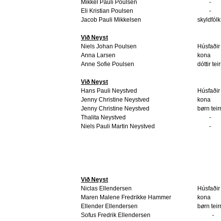
Mikkel Pauli Poulsen
-
Eli Kristian Poulsen
-
Jacob Pauli Mikkelsen
skyldfólk
Við Neyst
Niels Johan Poulsen
Húsfaðir
Anna Larsen
kona
Anne Sofie Poulsen
dóttir tei
Við Neyst
Hans Pauli Neystved
Húsfaðir
Jenny Christine Neystved
kona
Jenny Christine Neystved
børn teir
Thalita Neystved
-
Niels Pauli Martin Neystved
-
Við Neyst
Niclas Ellendersen
Húsfaðir
Maren Malene Fredrikke Hammer
kona
Ellender Ellendersen
børn teir
Sofus Fredrik Ellendersen
-