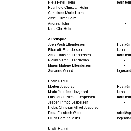
Niels Peter Holm
børn teir
Reynhold Christian Holm
-
Christiane Marie Holm
-
Aksel Oliver Holm
-
Andrea Holm
-
Nina Chr. Holm
-
Á Geilajørð
Joen Pauli Ellendersen
Húsfaðir
Ellen gift Ellendersen
kona
Anne Hansine Ellendersen
børn teir
Niclas Martin Ellendersen
-
Maren Malene Ellendersen
-
Susanne Gaard
logerand
Undir Hamri
Morten Jespersen
Húsfaðir
Marie Josefine Hovgaard
kona
Frits Johan Nicolaj Jespersen
børn teir
Jesper Frimod Jespersen
-
Niclas Christian Alfred Jespersen
-
Petra Elisabeth Øster
arbeiðsg
Oluffa Berdina Øster
logerand
Undir Hamri