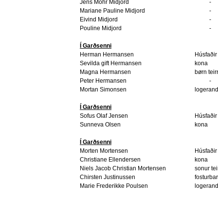
Jens Mohr Midjord
-
Mariane Pauline Midjord
-
Eivind Midjord
-
Pouline Midjord
-
Í Garðsenni
Herman Hermansen
Húsfaðir
Sevilda gift Hermansen
kona
Magna Hermansen
børn teir
Peter Hermansen
-
Mortan Simonsen
logerand
Í Garðsenni
Sofus Olaf Jensen
Húsfaðir
Sunneva Olsen
kona
Í Garðsenni
Morten Mortensen
Húsfaðir
Christiane Ellendersen
kona
Niels Jacob Christian Mortensen
sonur tei
Chirsten Justinussen
fosturba
Marie Frederikke Poulsen
logerand