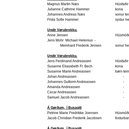
Magnus Martin Næs
Húsfaðir
Julianne Cathrine Hammer
kona
Johannes Andreas Næs
sonur tei
Frida Sofie Hammer
systur h
Undir Vørubrekku.
Anne Jensen
Húsmóði
Jens Mohr
Michael Helenius
-
Meinhard Frederik Jensen
sonur h
Undir Vørubrekku.
Jens Ferdinand Andreassen
Húsfaðir
Susanne Eliasabeth Fr. Bech
kona
Susanne Marie Andreassen
børn teir
Johan Andreassen
-
Johannes Guttorm Andreassen
-
Amanda Andreassen
-
Cecar Andreassen
-
Samuel Jacob Andreassen
-
Á Gørðum,
í Busagili
Petrine Marie Fredrikke Joensen
Húsmóði
Jacob Christian Frederik Jacobsen
fosturba
Á Gørðum.
í Busagili