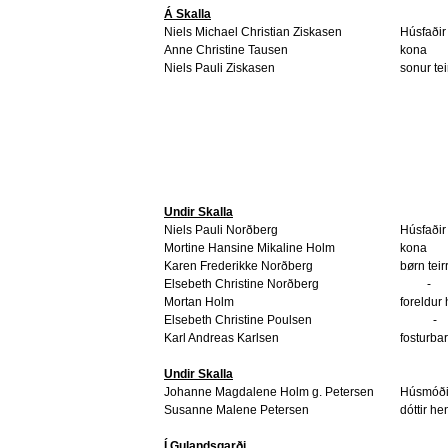
Á Skalla
Niels Michael Christian Ziskasen
Húsfaðir
Anne Christine Tausen
kona
Niels Pauli Ziskasen
sonur tei
Undir Skalla
Niels Pauli Norðberg
Húsfaðir
Mortine Hansine Mikaline Holm
kona
Karen Frederikke Norðberg
børn teir
Elsebeth Christine Norðberg
-
Mortan Holm
foreldur
Elsebeth Christine Poulsen
-
Karl Andreas Karlsen
fosturba
Undir Skalla
Johanne Magdalene Holm g. Petersen
Húsmóði
Susanne Malene Petersen
dóttir h
Í Gulandsgarði