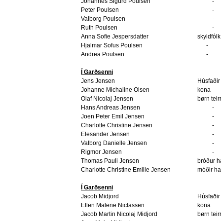
Johannes Sigurd Poulsen
-
Peter Poulsen
-
Valborg Poulsen
-
Ruth Poulsen
-
Anna Sofie Jespersdatter
skyldfólk
Hjalmar Sofus Poulsen
-
Andrea Poulsen
-
Í Garðsenni
Jens Jensen
Húsfaðir
Johanne Michaline Olsen
kona
Olaf Nicolaj Jensen
børn teir
Hans Andreas Jensen
-
Joen Peter Emil Jensen
-
Charlotte Christine Jensen
-
Elesander Jensen
-
Valborg Danielle Jensen
-
Rigmor Jensen
-
Thomas Pauli Jensen
bróður h
Charlotte Christine Emilie Jensen
móðir h
Í Garðsenni
Jacob Midjord
Húsfaðir
Ellen Malene Niclassen
kona
Jacob Martin Nicolaj Midjord
børn teir