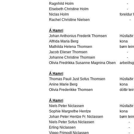
Ragnhild Holm
-
Elsebeth Christine Holm
-
Niclas Holm
foreldur
Rachel Christine Nielsen
-
Á Hamri
Johan Anthonius Frederik Thomsen
Húsfaðir
Alfrida Maria Berg
kona
Mathilda Helena Thomsen
børn teir
Jacob Elieser Thomsen
-
Johanne Christine Thomsen
-
Olivia Fredrikka Susanne Magnina Olsen
arbeiðsg
Á Hamri
Thomas Pauli Just Sofus Thomsen
Húsfaðir
Anine Marie Berg
kona
Olivia Frederikke Thomsen
dóttir tei
Á Hamri
Niels Peter Niclassen
Húsfaðir
Sophie Margrethe Hentze
kona
Johan Peter Hentze Fr. Niclassen
børn teir
Niels Peter Sofus Niclassen
-
Erling Niclassen
-
Viggo Frimodt Niclassen
-