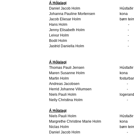
Á Hólalagi
Daniel Jacob Holm
Húsfaðir
Johanna Pauline Mortensen
kona
Jacob Eliesar Holm
børn teir
-
Hans Holm
Jenny Elisabeth Holm
-
Leivur Holm
-
Bodil Holm
-
Jastrid Daniella Holm
-
Á Hólalagi
Thomas Pauli Jensen
Húsfaðir
Maren Susanne Holm
kona
Martin Holm
fosturba
Andreas Jacobsen
-
Herrid Johanne Villumsen
-
Niels Pauli Holm
logerand
Nelly Christina Holm
-
Á Hólalagi
Niels Pauli Holm
Húsfaðir
Margrethe Christine Marie Holm
kona
Niclas Holm
børn teir
Daniel Jacob Holm
-