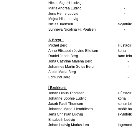
Niclas Sigurd Ludvig
-
Maria Andrea Ludvig
-
Jens Henry Ludvig
-
Mejna Hilla Ludvig
-
Niclas Joensen
skyldfólk
Sunneva Nicolina Fr. Poulsen
-
Á Breyt.
Michel Berg
Húsfaðir
Anne Elisabeth Jovine Ellefsen
kona
Daniel Jacob Berg
børn teir
Jona Cathrine Malena Berg
-
Johannes Martin Sofus Berg
-
Astrid Maria Berg
-
Edmund Berg
-
Í Brekkuni.
Johan Olaus Thomsen
Húsfaðir
Johanne Sophie Ludvig
kona
Jacob Pauli Thomsen
sonur tei
Johanne Marie
Hendriksen
móðir h
Jens Christian Ludvig
skyldfólk
Elisabeth Ludvig
-
Johan Ludvig Marius Leo
logerand