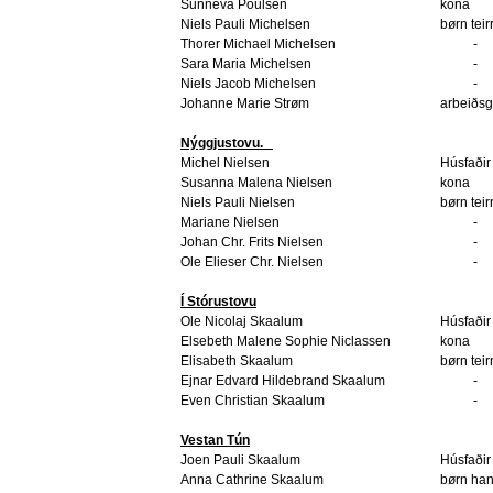
Sunneva Poulsen
kona
Niels Pauli Michelsen
børn teir
Thorer Michael Michelsen
-
Sara Maria Michelsen
-
Niels Jacob Michelsen
-
Johanne Marie Strøm
arbeiðsg
Nýggjustovu.
Michel Nielsen
Húsfaðir
Susanna Malena Nielsen
kona
Niels Pauli Nielsen
børn teir
Mariane Nielsen
-
Johan Chr. Frits Nielsen
-
Ole Elieser Chr. Nielsen
-
Í Stórustovu
Ole Nicolaj Skaalum
Húsfaðir
Elsebeth Malene Sophie Niclassen
kona
Elisabeth Skaalum
børn teir
Ejnar Edvard Hildebrand Skaalum
-
Even Christian Skaalum
-
Vestan Tún
Joen Pauli Skaalum
Húsfaðir
Anna Cathrine Skaalum
børn ha