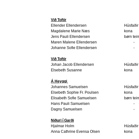
Við Toftir
Ellender Ellendersen
Húsfaðir
Magdalene Marie Næs
kona
Jens Pauli Ellendersen
børn teir
Maren Malene Ellendersen
-
Johanne Sofie Ellendersen
-
Við Toftir
Johan Jacob Ellendersen
Húsfaðir
Elsebeth Susanne
kona
Á Heyggi
Johannes Samuelsen
Húsfaðir
Elsebeth Sophie Fr. Poulsen
kona
Elisabeth Sofie Samuelsen
børn teir
Hans Pauli Samuelsen
-
Dagny Samuelsen
-
Niðuri í Garði
Hjalmar Holm
Húsfaðir
Anna Cathrine Evensa Olsen
kona