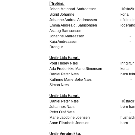
Í Trøðini.
Johan Meinhart
Andreassen
Húsfaðir
Sigrid Johanne
kona
Johanne Andrea Andreassen
dóttir tei
Emma Andrea g. Samsonsen
logerand
Aslaug Samsonsen
-
Johanne Andreassen
-
Kaja Andreassen
-
Drongur
-
Undir Lítla Hamri.
Poul Fridlev Næs
inngiftur
Ada Frederikke Marie Simonsen
kona
Daniel Peter Næs
børn teir
Kathrine Marie Sofie Næs
-
Simon Næs
-
Undir Lítla Hamri.
Daniel Peter Næs
Húsfaðir
Johannes Næs
børn ha
Peter Olaf Næs
-
Marie Jacobine Joensen
húshaldi
Anne Elisabeth Joensen
barn
Undir Vørubrekku.