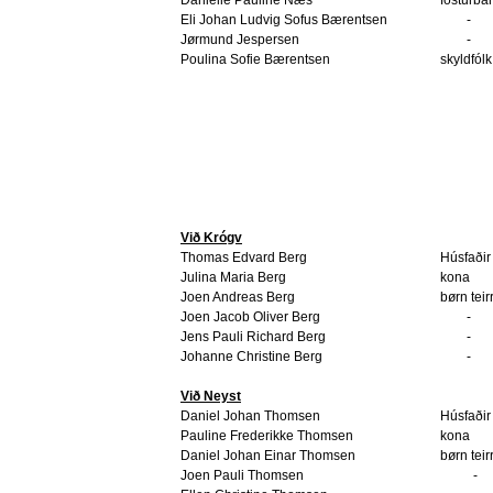
Eli Johan Ludvig Sofus Bærentsen
-
Jørmund Jespersen
-
Poulina Sofie Bærentsen
skyldfólk
Við Krógv
Thomas Edvard Berg
Húsfaðir
Julina Maria Berg
kona
Joen Andreas Berg
børn teir
Joen Jacob Oliver Berg
-
Jens Pauli Richard Berg
-
Johanne Christine Berg
-
Við Neyst
Daniel Johan Thomsen
Húsfaðir
Pauline Frederikke Thomsen
kona
Daniel Johan Einar Thomsen
børn teir
Joen Pauli Thomsen
-