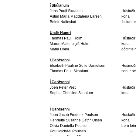
í Skúlanum
Jens Pauli Skaalum
Húsfaðir
Astrid Maria Magdalena Larsen
kona
Beinir Nattestad
fosturba
Undir Hamri
Thomas Pauli Holm
Húsfaðir
Maren Malene gift Holm
kona
Maria Holm
dóttir tei
Í Garðsenni
Elsebeth Pauline Sofie Danielsen
Húsmóði
Thomas Pauli Skaalum
sonur he
Í Garðsenni
Joen Peter Vest
Húsfaðir
Sophie Christine Skaalum
kona
Í Garðsenni
Joen Jacob Frederik Poulsen
Húsfaðir
Henriette Susanne Cathr. Olsen
kona
Olivia Daniella Poulsen
børn teir
Poul Michael Poulsen
-