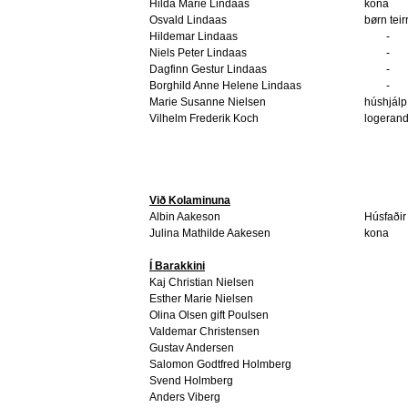
Hilda Marie Lindaas
kona
Osvald Lindaas
børn teir
Hildemar Lindaas
-
Niels Peter Lindaas
-
Dagfinn Gestur Lindaas
-
Borghild Anne Helene Lindaas
-
Marie Susanne Nielsen
húshjálp
Vilhelm Frederik Koch
logerand
Við Kolaminuna
Albin Aakeson
Húsfaðir
Julina Mathilde Aakesen
kona
Í Barakkini
Kaj Christian Nielsen
Esther Marie Nielsen
Olina Olsen gift Poulsen
Valdemar Christensen
Gustav Andersen
Salomon Godtfred Holmberg
Svend Holmberg
Anders Viberg