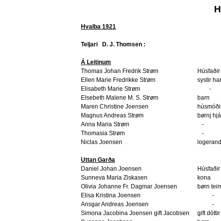
H
Hvalba 1921
Teljari
D. J. Thomsen :
Á Leitinum
Thomas Johan Fredrik Strøm
Húsfaðir
Ellen Marie Fredrikke Strøm
systir h
Elisabeth Marie Strøm
-
Elsebeth Malene M. S. Strøm
barn
Maren Christine Joensen
húsmóði
Magnus Andreas Strøm
børnj hj
Anna Maria Strøm
-
Thomasia Strøm
-
Niclas Joensen
logerand
Uttan Garða
Daniel Johan Joensen
Húsfaðir
Sunneva Maria Ziskasen
kona
Olivia Johanne Fr. Dagmar Joensen
børn teir
Elisa Kristina Joensen
-
Ansgar Andreas Joensen
-
Simona Jacobina Joensen gift Jacobsen
gift dóttir