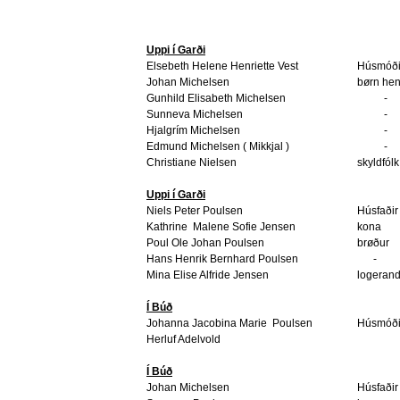
Uppi í Garði
Elsebeth Helene Henriette Vest
Húsmóði
Johan Michelsen
børn he
Gunhild Elisabeth Michelsen
-
Sunneva Michelsen
-
Hjalgrím Michelsen
-
Edmund Michelsen ( Mikkjal )
-
Christiane Nielsen
skyldfólk
Uppi í Garði
Niels Peter Poulsen
Húsfaðir
Kathrine
Malene Sofie Jensen
kona
Poul Ole Johan Poulsen
brøður
Hans Henrik Bernhard Poulsen
-
Mina Elise Alfride Jensen
logerand
Í Búð
Johanna Jacobina Marie
Poulsen
Húsmóði
Herluf Adelvold
Í Búð
Johan Michelsen
Húsfaðir