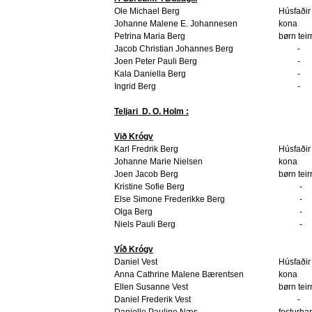
Ole Michael Berg
Húsfaðir
Johanne Malene E. Johannesen
kona
Petrina Maria Berg
børn teir
Jacob Christian Johannes Berg
-
Joen Peter Pauli Berg
-
Kala Daniella Berg
-
Ingrid Berg
-
Teljari
D. O. Holm :
Við Krógv
Karl Fredrik Berg
Húsfaðir
Johanne Marie Nielsen
kona
Joen Jacob Berg
børn teir
Kristine Sofie Berg
-
Else Simone Frederikke Berg
-
Olga Berg
-
Niels Pauli Berg
-
Víð Krógv
Daniel Vest
Húsfaðir
Anna Cathrine Malene Bærentsen
kona
Ellen Susanne Vest
børn teir
Daniel Frederik Vest
-
Danielle Pauline Næs
fosturba