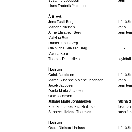
Susanne Jacobsen
børn
Hans Frederik Jacobsen
-
Á Breyt.
Jens Pauli Berg
Húsfaðir
Mariane Nielsen
kona
Anne Elisabeth Berg
børn teir
Malvina Berg
-
Daniel Jacob Berg
-
Ole Michal Nielsen Berg
-
Magna Berg
-
Thomas Pauli Nielsen
skyldfólk
Í Leirum
Gulak Jacobsen
Húsfaðir
Maren Susanne Malene Jacobsen
kona
Jacob Jacobsen
børn teir
Dania Maria Jacobsen
-
Olav Jacobsen
-
Juliane Marie Johannesen
húshaldi
Else Frederikke Elia Hjaltason
fosturba
Sunneva Helena Thomsen
húshjálp
Í Leirum
Oscar Nielsen Lindaas
Húsfaðir