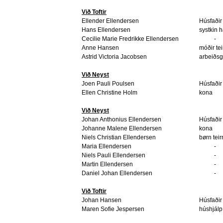
Við Toftir
Ellender Ellendersen
Húsfaðir
Hans Ellendersen
systkin 
Cecilie Marie Fredrikke Ellendersen
-
Anne Hansen
móðir tei
Astrid Victoria Jacobsen
arbeiðsg
Við Neyst
Joen Pauli Poulsen
Húsfaðir
Ellen Christine Holm
kona
Við Neyst
Johan Anthonius Ellendersen
Húsfaðir
Johanne Malene Ellendersen
kona
Niels Christian Ellendersen
børn teir
Maria Ellendersen
-
Niels Pauli Ellendersen
-
Martin Ellendersen
-
Daniel Johan Ellendersen
-
Við Toftir
Johan Hansen
Húsfaðir
Maren Sofie Jespersen
húshjálp