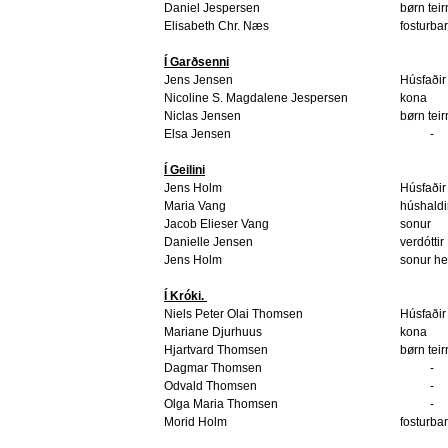
Daniel Jespersen
børn teir
Elisabeth Chr. Næs
fosturba
Í Garðsenni
Jens Jensen
Húsfaðir
Nicoline S. Magdalene Jespersen
kona
Niclas Jensen
børn teir
Elsa Jensen
-
Í Geilini
Jens Holm
Húsfaðir
Maria Vang
húshaldi
Jacob Elieser Vang
sonur
Danielle Jensen
verdóttir
Jens Holm
sonur h
Í Króki.
Niels Peter Olai Thomsen
Húsfaðir
Mariane Djurhuus
kona
Hjartvard Thomsen
børn teir
Dagmar Thomsen
-
Odvald Thomsen
-
Olga Maria Thomsen
-
Morid Holm
fosturba