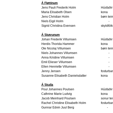
Á Fløttinum
Jens Pauli Frederik Holm
Húsfaðir
Maria Elisabeth Olsen
kona
Jens Christian Holm
børn teir
Niels Eigil Holm
-
Sigrid Christina Evensen
skyldfólk
Á Skøvunum
Johan Frederik Villumsen
Húsfaðir
Herdis Thorida Hammer
kona
Ole Nicolaj Villumsen
børn teir
Niels Johannes Villumsen
-
Anna Kristine Villumsen
-
Emil Elieser Villumsen
-
Ellen Henriette Villumsen
-
Jenny Jensen
fosturba
Susanne Elisabeth Danielsdatter
kona
Á Skalla
Poul Johannes Poulsen
Húsfaðir
Cathrine Marie Ludvig
kona
Jacob Meinhard Poulsen
sonur tei
Rachel Christine Elisabeth Holm
fosturba
Gunnar Edvin Juul Berg
-