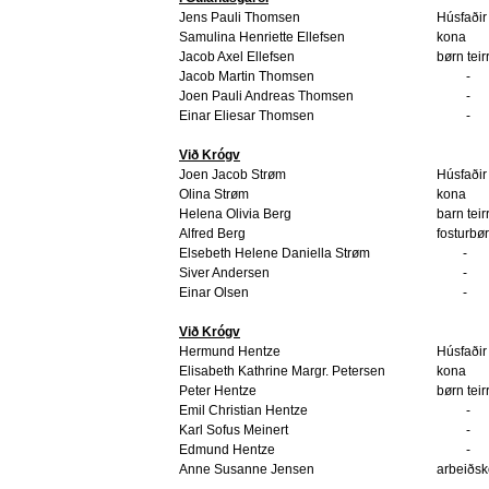
Jens Pauli Thomsen
Húsfaðir
Samulina Henriette Ellefsen
kona
Jacob Axel Ellefsen
børn teir
Jacob Martin Thomsen
-
Joen Pauli Andreas Thomsen
-
Einar Eliesar Thomsen
-
Við Krógv
Joen Jacob Strøm
Húsfaðir
Olina Strøm
kona
Helena Olivia Berg
barn teir
Alfred Berg
fosturbø
Elsebeth Helene Daniella Strøm
-
Siver Andersen
-
Einar Olsen
-
Við Krógv
Hermund Hentze
Húsfaðir
Elisabeth Kathrine Margr. Petersen
kona
Peter Hentze
børn teir
Emil Christian Hentze
-
Karl Sofus Meinert
-
Edmund Hentze
-
Anne Susanne Jensen
arbeiðs