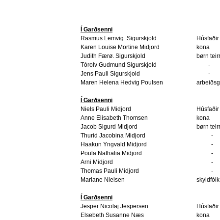
Í Garðsenni
Rasmus Lemvig
Sigurskjold
Húsfaðir
Karen Louise Mortine Midjord
kona
Judith Færø. Sigurskjold
børn teir
Tórolv Gudmund Sigurskjold
-
Jens Pauli Sigurskjold
-
Maren Helena Hedvig Poulsen
arbeiðsg
Í Garðsenni
Niels Pauli Midjord
Húsfaðir
Anne Elisabeth Thomsen
kona
Jacob Sigurd Midjord
børn teir
Thurid Jacobina Midjord
-
Haakun Yngvald Midjord
-
Poula Nathalia Midjord
-
Arni Midjord
-
Thomas Pauli Midjord
-
Mariane Nielsen
skyldfólk
Í Garðsenni
Jesper Nicolaj Jespersen
Húsfaðir
Elsebeth Susanne Næs
kona