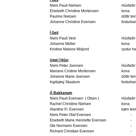
Niels Pauli Nielsen
Húsfaðir
Elsebeth Christine Mortensen
kona
Pauline Nielsen
dóttir tei
Johanne Christine Evensen
fosturba
Í Geil
Niels Pauli Vest
Húsfaðir
Johanne Müller
kona
Kristine Malene Midjord
systur h
Uppi í Húsi
Niels Peter Joensen
Húsfaðir
Mariane Cristine Mortensen
kona
Johanne Marie Joensen
dóttir tei
Ingibjørg Skaalum
fosturba
Á Bakkanum
Niels Pauli Evensen
( Olsen )
Húsfaðir
Rachel Christine Nielsen
kona
Alantine Fr. Evensen
børn teir
Niels Peter Olaf Evensen
-
Elsebeth Marie Henriette Evensen
-
Ole Normann Evensen
-
Richard Christian Evensen
-