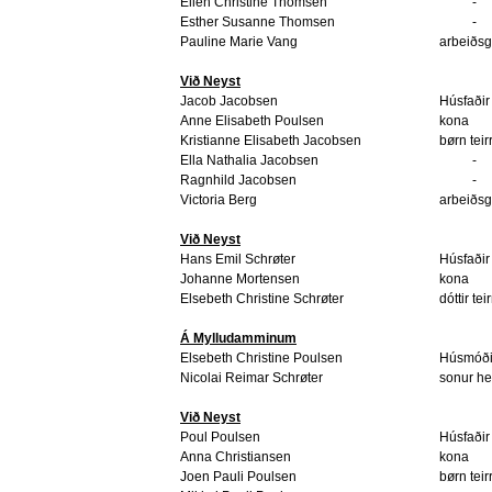
Ellen Christine Thomsen
-
Esther Susanne Thomsen
-
Pauline Marie Vang
arbeiðsg
Við Neyst
Jacob Jacobsen
Húsfaðir
Anne Elisabeth Poulsen
kona
Kristianne Elisabeth Jacobsen
børn teir
Ella Nathalia Jacobsen
-
Ragnhild Jacobsen
-
Victoria Berg
arbeiðsg
Við Neyst
Hans Emil Schrøter
Húsfaðir
Johanne Mortensen
kona
Elsebeth Christine Schrøter
dóttir tei
Á Mylludamminum
Elsebeth Christine Poulsen
Húsmóði
Nicolai Reimar Schrøter
sonur h
Við Neyst
Poul Poulsen
Húsfaðir
Anna Christiansen
kona
Joen Pauli Poulsen
børn teir