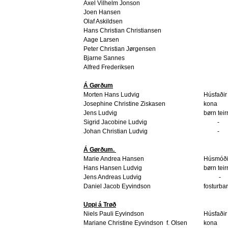
Axel Vilhelm Jonson
Joen Hansen
Olaf Askildsen
Hans Christian Christiansen
Aage Larsen
Peter Christian Jørgensen
Bjarne Sannes
Alfred Frederiksen
Á Gørðum
Morten Hans Ludvig
Húsfaðir
Josephine Christine Ziskasen
kona
Jens Ludvig
børn teir
Sigrid Jacobine Ludvig
-
Johan Christian Ludvig
-
Á Gørðum.
Marie Andrea Hansen
Húsmóði
Hans Hansen Ludvig
børn teir
Jens Andreas Ludvig
-
Daniel Jacob Eyvindson
fosturba
Uppi á Trøð
Niels Pauli Eyvindson
Húsfaðir
Mariane Christine Eyvindson
f. Olsen
kona