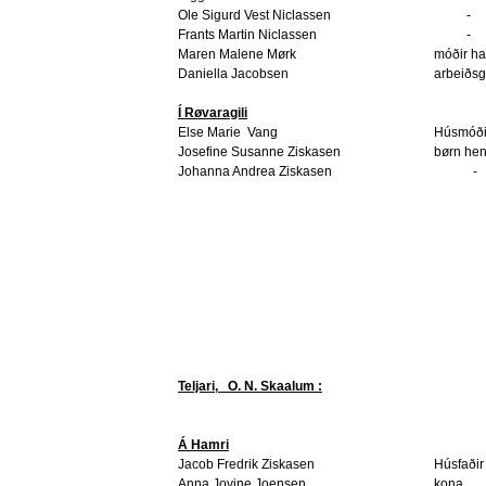
Ole Sigurd Vest Niclassen
-
Frants Martin Niclassen
-
Maren Malene Mørk
móðir h
Daniella Jacobsen
arbeiðsg
Í Røvaragili
Else Marie
Vang
Húsmóði
Josefine Susanne Ziskasen
børn he
Johanna Andrea Ziskasen
-
Teljari,
O. N. Skaalum :
Á Hamri
Jacob Fredrik Ziskasen
Húsfaðir
Anna Jovine Joensen
kona