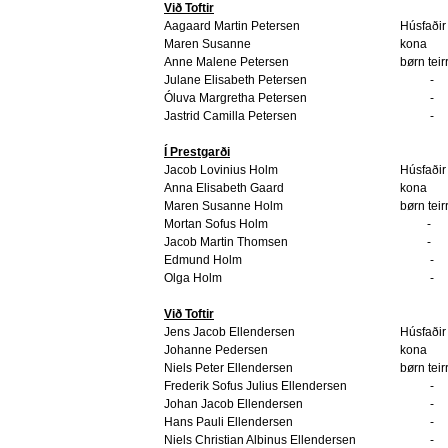
Við Toftir
Aagaard Martin Petersen
Húsfaðir
Maren Susanne
kona
Anne Malene Petersen
børn teir
Julane Elisabeth Petersen
-
Óluva Margretha Petersen
-
Jastrid Camilla Petersen
-
Í Prestgarði
Jacob Lovinius Holm
Húsfaðir
Anna Elisabeth Gaard
kona
Maren Susanne Holm
børn teir
Mortan Sofus Holm
-
Jacob Martin Thomsen
-
Edmund Holm
-
Olga Holm
-
Við Toftir
Jens Jacob Ellendersen
Húsfaðir
Johanne Pedersen
kona
Niels Peter Ellendersen
børn teir
Frederik Sofus Julius Ellendersen
-
Johan Jacob Ellendersen
-
Hans Pauli Ellendersen
-
Niels Christian Albinus Ellendersen
-