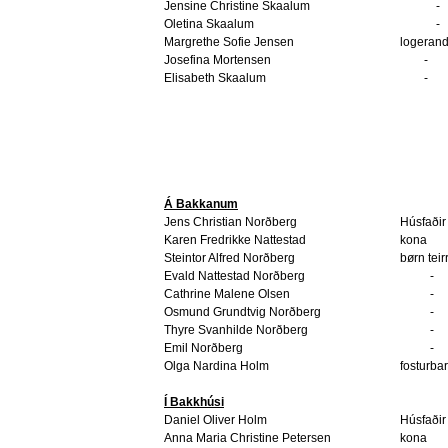
Jensine Christine Skaalum
-
Oletina Skaalum
-
Margrethe Sofie Jensen
logerand
Josefina Mortensen
-
Elisabeth Skaalum
-
Á Bakkanum
Jens Christian Norðberg
Húsfaðir
Karen Fredrikke Nattestad
kona
Steintor Alfred Norðberg
børn teir
Evald Nattestad Norðberg
-
Cathrine Malene Olsen
-
Osmund Grundtvig Norðberg
-
Thyre Svanhilde Norðberg
-
Emil Norðberg
-
Olga Nardina Holm
fosturba
Í Bakkhúsi
Daniel Oliver Holm
Húsfaðir
Anna Maria Christine Petersen
kona