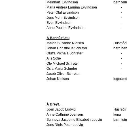
Meinhart
Eyvindson
børn teir
Maria Andrea Laurina Eyvindson
-
Peter Olaf Eyvindson
-
Jens Mohr Eyvindson
-
Even Eyvindson
-
Anne Pouline Eyvindson
-
Á Bønhúsfløtu
Maren Susanne Nielsen
Húsmóði
Johan Christinius Schrøter
børn he
Oluffa Michala Schrøter
-
Alis Sofie
-
Ole Michael Schrøter
-
Osla Maria Schrøter
-
Jacob Oliver Schrøter
-
Johan Nielsen
logerand
Á Breyt.
Joen Jacob Ludvig
Húsfaðir
Anne Cathrine Joensen
kona
Sunneva Jacobine Elisabeth Ludvig
børn teir
Jens Niels Peter Ludvig
-