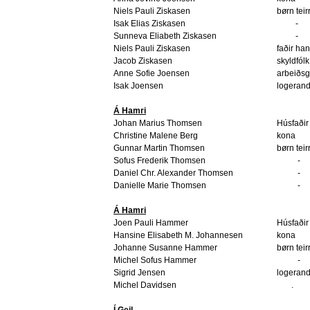
Niels Pauli Ziskasen
børn teir
Isak Elias Ziskasen
-
Sunneva Eliabeth Ziskasen
-
Niels Pauli Ziskasen
faðir ha
Jacob Ziskasen
skyldfólk
Anne Sofie Joensen
arbeiðsg
Isak Joensen
logerand
Á Hamri
Johan Marius Thomsen
Húsfaðir
Christine Malene Berg
kona
Gunnar Martin Thomsen
børn teir
Sofus Frederik Thomsen
-
Daniel Chr. Alexander Thomsen
-
Danielle Marie Thomsen
-
Á Hamri
Joen Pauli Hammer
Húsfaðir
Hansine Elisabeth M. Johannesen
kona
Johanne Susanne Hammer
børn teir
Michel Sofus Hammer
-
Sigrid Jensen
logerand
Michel Davidsen
.
Í Geil