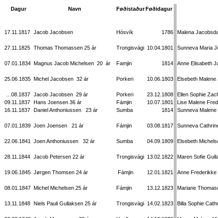
Dagur
Navn
Føðistaður
Føðidagur
17.11.1817
Jacob Jacobsen
Hósvík
1786
Malena Jacobsda
27.11.1825
Thomas Thomassen 25 ár
Trongisvági
10.04.1801
Sunneva Maria J
07.01.1834
Magnus Jacob Michelsen
20
ár
Famjin
1814
Anne Elisabeth J
25.06.1835
Michel Jacobsen
32 ár
Porkeri
10.06.1803
Elsebeth Malene 
…08.1837
Jacob Jacobsen
29 ár
Porkeri
23.12.1808
Ellen Sophie Zach
09.11.1837
Hans Joensen 36 ár
Fámjin
10.07.1801
Lise Malene Fred
16.11.1837
Daniel Anthoniussen
23 ár
Sumba
1814
Sunneva Malene 
07.01.1839
Joen Joensen
21 ár
Fámjin
03.08.1817
Sunneva Cathrine
22.06.1841
Joen Anthoniussen
32 ár
Sumba
04.09.1809
Elsebeth Michels
28.11.1844
Jacob Petersen 22 ár
Trongisvági
13.02.1822
Maren Sofie Gull
19.06.1845
Jørgen Thomsen 24 ár
Fámjin
12.01.1821
Anne Frederikke 
08.01.1847
Michel Michelsen 25 ár
Fámjin
13.12.1823
Mariane Thomasd
13.11.1848
Niels Pauli Gullaksen 25 ár
Trongisvági
14.02.1823
Billa Sophie Cath