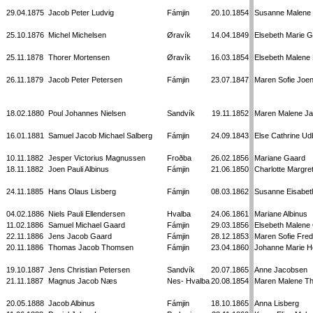
29.04.1875
Jacob Peter Ludvig
Fámjin
20.10.1854
Susanne Malene
25.10.1876
Michel Michelsen
Øravík
14.04.1849
Elsebeth Marie G
25.11.1878
Thorer Mortensen
Øravík
16.03.1854
Elsebeth Malene 
26.11.1879
Jacob Peter Petersen
Fámjin
23.07.1847
Maren Sofie Joe
18.02.1880
Poul Johannes Nielsen
Sandvík
19.11.1852
Maren Malene J
16.01.1881
Samuel Jacob Michael Salberg
Fámjin
24.09.1843
Else Cathrine U
10.11.1882
Jesper Victorius Magnussen
Froðba
26.02.1856
Mariane Gaard
18.11.1882
Joen Pauli Albinus
Fámjin
21.06.1850
Charlotte Margre
24.11.1885
Hans Olaus Lisberg
Fámjin
08.03.1862
Susanne Eisabet
04.02.1886
Niels Pauli Ellendersen
Hvalba
24.06.1861
Mariane Albinus
11.02.1886
Samuel Michael Gaard
Fámjin
29.03.1856
Elsebeth Malene
22.11.1886
Jens Jacob Gaard
Fámjin
28.12.1853
Maren Sofie Fre
20.11.1886
Thomas Jacob Thomsen
Fámjin
23.04.1860
Johanne Marie H
19.10.1887
Jens Christian Petersen
Sandvík
20.07.1865
Anne Jacobsen
21.11.1887
Magnus Jacob Næs
Nes- Hvalba
20.08.1854
Maren Malene Th
20.05.1888
Jacob Albinus
Fámjin
18.10.1865
Anna Lisberg