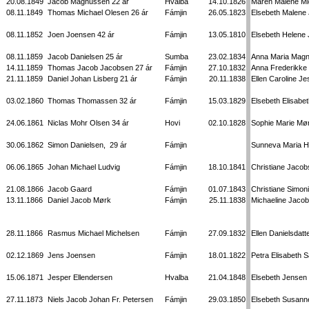
20.08.1849
Jacob Magnussen 22 ár
Hvalba
14.10.1826
Maren Malene Mic
08.11.1849
Thomas Michael Olesen 26 ár
Fámjin
26.05.1823
Elsebeth Malene 
08.11.1852
Joen Joensen 42 ár
Fámjin
13.05.1810
Elsebeth Helene 
08.11.1859
Jacob Danielsen 25 ár
Sumba
23.02.1834
Anna Maria Magn
14.11.1859
Thomas Jacob Jacobsen 27 ár
Fámjin
27.10.1832
Anna Frederikke 
21.11.1859
Daniel Johan Lisberg 21 ár
Fámjin
20.11.1838
Ellen Caroline J
03.02.1860
Thomas Thomassen 32 ár
Fámjin
15.03.1829
Elsebeth Elisabe
24.06.1861
Niclas Mohr Olsen 34 ár
Hovi
02.10.1828
Sophie Marie Mør
30.06.1862
Simon Danielsen,
29 ár
Fámjin
Sunneva Maria 
06.06.1865
Johan Michael Ludvig
Fámjin
18.10.1841
Christiane Jacob
21.08.1866
Jacob Gaard
Fámjin
01.07.1843
Christiane Simo
13.11.1866
Daniel Jacob Mørk
Fámjin
25.11.1838
Michaeline Jaco
28.11.1866
Rasmus Michael Michelsen
Fámjin
27.09.1832
Ellen Danielsdatt
02.12.1869
Jens Joensen
Fámjin
18.01.1822
Petra Elisabeth S
15.06.1871
Jesper Ellendersen
Hvalba
21.04.1848
Elsebeth Jensen
27.11.1873
Niels Jacob Johan Fr. Petersen
Fámjin
29.03.1850
Elsebeth Susann