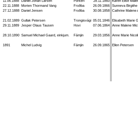
11.06.1888
Daniel Johan Larsen
Porkeri
28.11.1860
Karen Elise Male
22.11.1888
Morten Thormand Vang
Froðba
26.09.1866
Sunneva Birgithe
27.12.1888
Daniel Jensen
Froðba
30.08.1858
Cathrine Malene
21.02.1889
Gullak Petersen
Trongisvági
05.01.1846
Elisabeth Marie 
29.11.1889
Jesper Olaus Tausen
Hovi
07.06.1864
Anne Malene Mic
28.10.1890
Samuel Michael Gaard, einkjum.
Fámjin
29.03.1856
Anne Marie Nicol
1891
Michel Ludvig
Fámjin
26.09.1865
Ellen Petersen