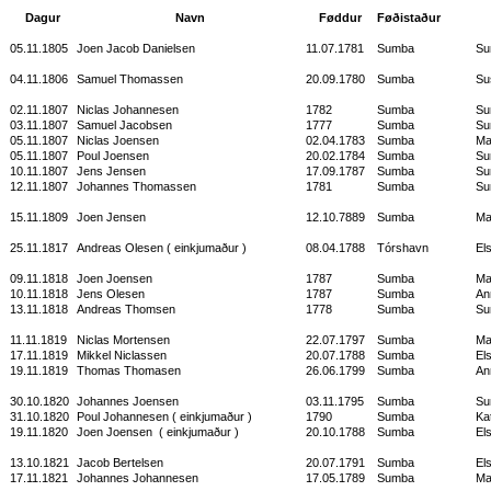
Dagur
Navn
Føddur
Føðistaður
05.11.1805
Joen Jacob Danielsen
11.07.1781
Sumba
Su
04.11.1806
Samuel Thomassen
20.09.1780
Sumba
Su
02.11.1807
Niclas Johannesen
1782
Sumba
Su
03.11.1807
Samuel Jacobsen
1777
Sumba
Su
05.11.1807
Niclas Joensen
02.04.1783
Sumba
Ma
05.11.1807
Poul Joensen
20.02.1784
Sumba
Su
10.11.1807
Jens Jensen
17.09.1787
Sumba
Su
12.11.1807
Johannes Thomassen
1781
Sumba
Su
15.11.1809
Joen Jensen
12.10.7889
Sumba
Ma
25.11.1817
Andreas Olesen ( einkjumaður )
08.04.1788
Tórshavn
El
09.11.1818
Joen Joensen
1787
Sumba
Ma
10.11.1818
Jens Olesen
1787
Sumba
An
13.11.1818
Andreas Thomsen
1778
Sumba
Su
11.11.1819
Niclas Mortensen
22.07.1797
Sumba
Ma
17.11.1819
Mikkel Niclassen
20.07.1788
Sumba
El
19.11.1819
Thomas Thomasen
26.06.1799
Sumba
An
30.10.1820
Johannes Joensen
03.11.1795
Sumba
Su
31.10.1820
Poul Johannesen ( einkjumaður )
1790
Sumba
Ka
19.11.1820
Joen Joensen
( einkjumaður )
20.10.1788
Sumba
El
13.10.1821
Jacob Bertelsen
20.07.1791
Sumba
El
17.11.1821
Johannes Johannesen
17.05.1789
Sumba
Ma