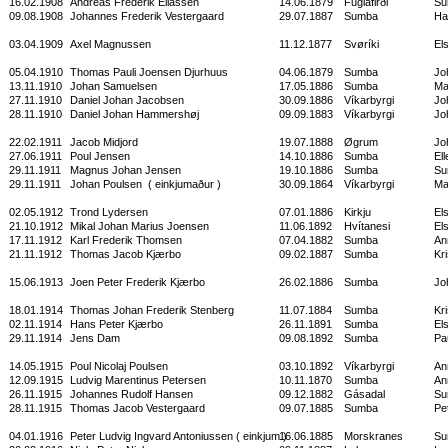
16.02.1908
Andreas Frederik Eliassen
14.06.1879
Fuglafirði
Su
09.08.1908
Johannes Frederik Vestergaard
29.07.1887
Sumba
Ha
03.04.1909
Axel Magnussen
11.12.1877
Svøríki
El
05.04.1910
Thomas Pauli Joensen Djurhuus
04.06.1879
Sumba
Jo
13.11.1910
Johan Samuelsen
17.05.1886
Sumba
Ma
27.11.1910
Daniel Johan Jacobsen
30.09.1886
Víkarbyrgi
Jo
28.11.1910
Daniel Johan Hammershøj
09.09.1883
Víkarbyrgi
Jo
22.02.1911
Jacob Midjord
19.07.1888
Øgrum
Jo
27.06.1911
Poul Jensen
14.10.1886
Sumba
El
29.11.1911
Magnus Johan Jensen
19.10.1886
Sumba
Su
29.11.1911
Johan Poulsen
( einkjumaður )
30.09.1864
Víkarbyrgi
Ma
02.05.1912
Trond Lydersen
07.01.1886
Kirkju
El
21.10.1912
Mikal Johan Marius Joensen
11.06.1892
Hvítanesi
El
17.11.1912
Karl Frederik Thomsen
07.04.1882
Sumba
An
21.11.1912
Thomas Jacob Kjærbo
09.02.1887
Sumba
Kr
15.06.1913
Joen Peter Frederik Kjærbo
26.02.1886
Sumba
Jo
18.01.1914
Thomas Johan Frederik Stenberg
11.07.1884
Sumba
Kr
02.11.1914
Hans Peter Kjærbo
26.11.1891
Sumba
El
29.11.1914
Jens Dam
09.08.1892
Sumba
Pa
14.05.1915
Poul Nicolaj Poulsen
03.10.1892
Víkarbyrgi
An
12.09.1915
Ludvig Marentinus Petersen
10.11.1870
Sumba
An
26.11.1915
Johannes Rudolf Hansen
09.12.1882
Gásadal
Su
28.11.1915
Thomas Jacob Vestergaard
09.07.1885
Sumba
Pe
04.01.1916
Peter Ludvig Ingvard Antoniussen ( einkjum.)
16.06.1885
Morskranes
Su