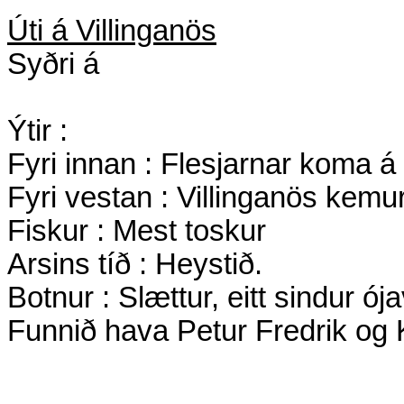
Úti á Villinganös
Syðri á
Ýtir :
Fyri innan : Flesjarnar koma 
Fyri vestan : Villinganös kemur
Fiskur : Mest toskur
Arsins tíð : Heystið.
Botnur : Slættur, eitt sindur ój
Funnið hava Petur Fredrik og K