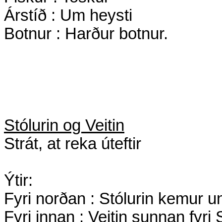
Árstíð : Um heysti
Botnur : Harður botnur.
Stólurin og Veitin
Strát, at reka úteftir
Ýtir:
Fyri norðan : Stólurin kemur 
Fyri innan : Veitin sunnan fyri