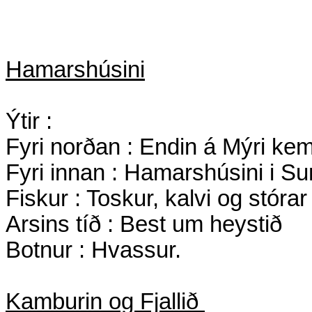
Hamarshúsini
Ýtir :
Fyri norðan : Endin á Mýri ke
Fyri innan : Hamarshúsini i 
Fiskur : Toskur, kalvi og stórar
Arsins tíð : Best um heystið
Botnur : Hvassur.
Kamburin og Fjallið