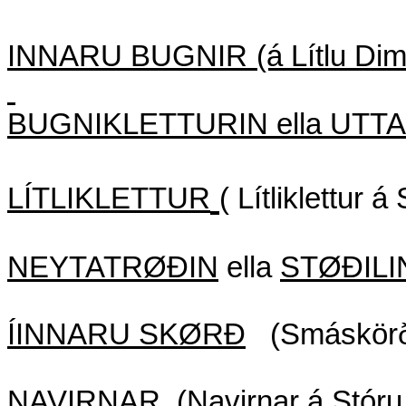
INNARU BUGNIR
(á Lítlu Di
BUGNIKLETTURIN ella UTT
LÍTLIKLETTUR
( Lítliklettur
NEYTATRØÐIN
ella
STØÐILI
ÍINNARU SKØRÐ
(Smáskörð
NAVIRNAR
(Navirnar á Stóru