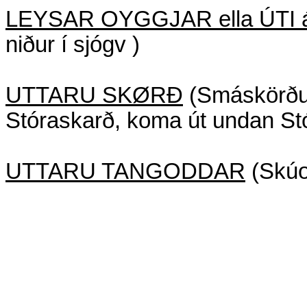
LEYSAR OYGGJAR ella ÚTI
niður í sjógv )
UTTARU SKØRÐ
(Smáskörðuni
Stóraskarð, koma út undan St
UTTARU TANGODDAR
(Skúo