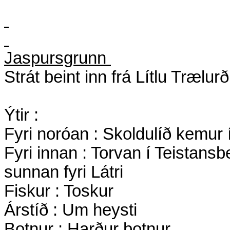
Jaspursgrunn
Strát beint inn frá Lítlu Trælurð
Ýtir :
Fyri noróan : Skoldulíð kemur 
Fyri innan : Torvan í Teistans
sunnan fyri Látri
Fiskur : Toskur
Árstíð : Um heysti
Botnur : Harður botnur.