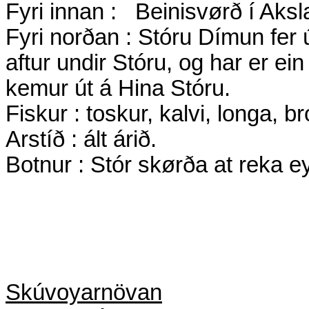
Fyri innan :
Beinisvørð í Aks
Fyri norðan : Stóru Dímun fer
aftur undir Stóru, og har er ein
kemur út á Hina Stóru.
Fiskur : toskur, kalvi, longa, b
Arstíð : ált árið.
Botnur : Stór skørða at reka eys
Skúvoyarnövan