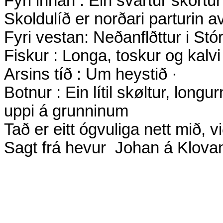
Fyri innan : Ein svartur skortur
Skoldulíð er norðari parturin av
Fyri vestan: Neðanflðttur i St
Fiskur : Longa, toskur og kalvi
Arsins tíð : Um heystið ·
Botnur : Ein lítil skøltur, long
uppi á grunninum
Tað er eitt ógvuliga nett mið, vi
Sagt frá hevur
Johan á Klovan