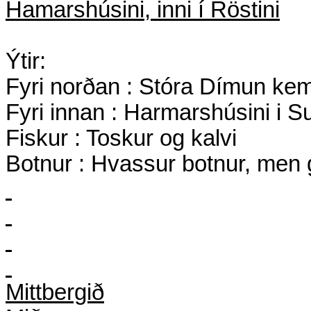
Hamarshúsini, inni í Röstini
Ýtir:
Fyri norðan : Stóra Dímun ke
Fyri innan : Harmarshúsini i
Fiskur : Toskur og kalvi
Botnur : Hvassur botnur, men g
Mittbergið