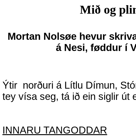
Mið og pli
Mortan Nolsøe hevur skriva
á Nesi, føddur í 
Ýtir
norðuri á Lítlu Dímun, St
tey vísa seg, tá ið ein siglir út 
INNARU TANGODDAR