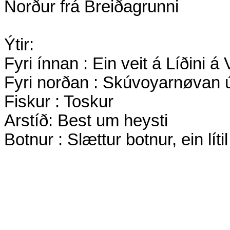
Norður frá Breiðagrunni
Ýtir:
Fyri ínnan : Ein veit á Líðini 
Fyri norðan : Skúvoyarnøvan út
Fiskur : Toskur
Arstíð: Best um heysti
Botnur : Slættur botnur, ein lítil