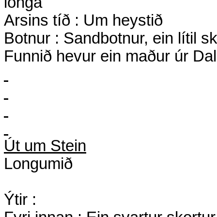
longa
Arsins tíð : Um heystið
Botnur : Sandbotnur, ein lítil 
Funnið hevur ein maður úr Dali
Út um Stein
Longumið
Ýtir :