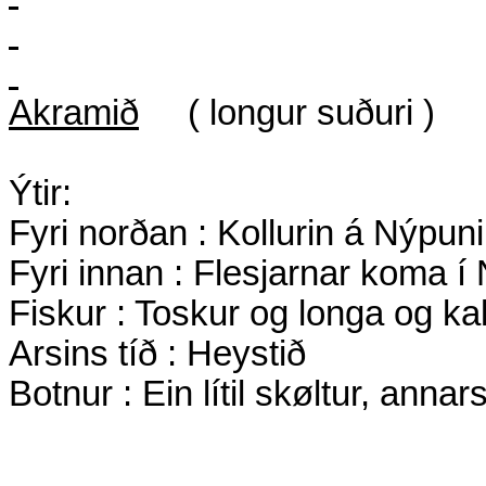
Akramið
( longur suðuri )
Ýtir:
Fyri norðan : Kollurin á Nýpun
Fyri innan : Flesjarnar koma í
Fiskur : Toskur og longa og kal
Arsins tíð : Heystið
Botnur : Ein lítil skøltur, annar