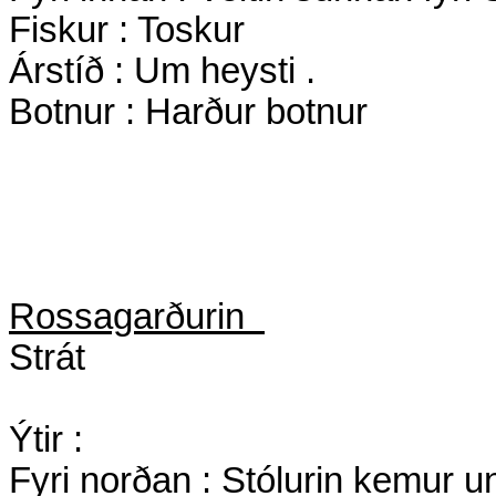
Fiskur : Toskur
Árstíð : Um heysti .
Botnur : Harður botnur
Rossagarðurin
Strát
Ýtir :
Fyri norðan : Stólurin kemur 