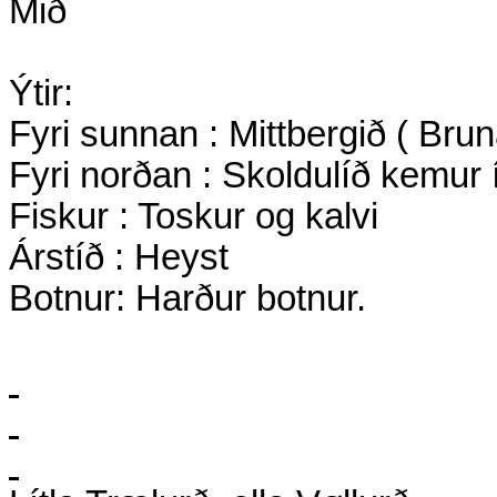
Mið
Ýtir:
Fyri sunnan : Mittbergið ( Br
Fyri norðan : Skoldulíð kemur 
Fiskur : Toskur og kalvi
Árstíð : Heyst
Botnur: Harður botnur.