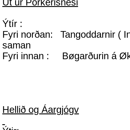
Út úr Porkerisnesi
Ýtír :
Fyri norðan:
Tangoddarnir ( 
saman ­
Fyri innan :
Bøgarðurin á Ø
Hellið og Áargjógv