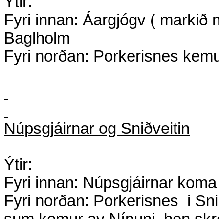
Ýtir:
Fyri innan: Áargjógv ( markið 
Baglholm
Fyri norðan: Porkerisnes kemur 
Núpsgjáirnar og Sniðveitin
Ýtir:
Fyri innan: Núpsgjáirnar kom
Fyri norðan: Porkerisnes
i Sni