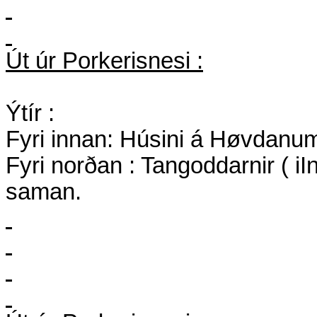
Út úr Porkerisnesi :
Ýtír :
Fyri innan: Húsini á Høvdanu
Fyri norðan : Tangoddarnir ( i
saman.