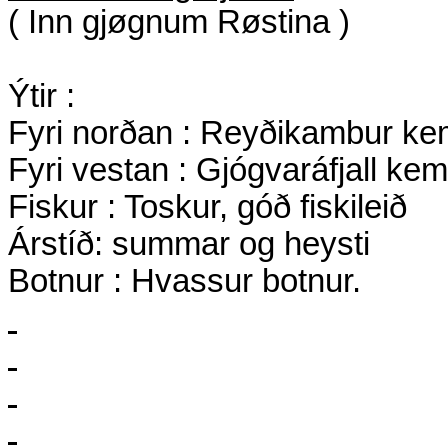
( Inn gjøgnum Røstina )
Ýtir :
Fyri norðan : Reyðikambur ke
Fyri vestan : Gjógvaráfjall ke
Fiskur : Toskur, góð fiskileið
Árstíð: summar og heysti
Botnur : Hvassur botnur.