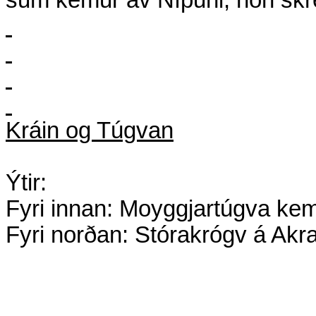
sum kemur av Nípuni, hon skre
Kráin og Túgvan
Ýtir:
Fyri innan: Moyggjartúgva kemu
Fyri norðan: Stórakrógv á Akra