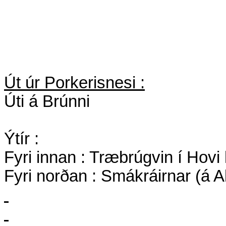
Út úr Porkerisnesi :
Úti á Brúnni
Ýtír :
Fyri
innan : Træbrúgvin í Hov
Fyri norðan : Smákráirnar (á A