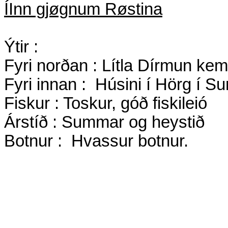
ÍInn gjøgnum Røstina
Ýtir :
Fyri norðan : Lítla Dírmun ke
Fyri innan :
Húsini í Hörg í 
Fiskur : Toskur, góð fiskileió
Árstíð : Summar og heystið
Botnur :
Hvassur botnur.