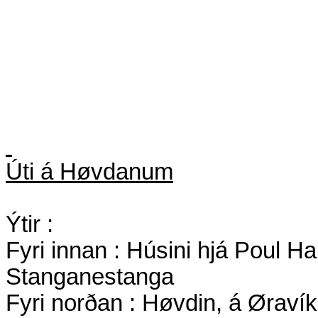
Úti á Høvdanum
Ýtir :
Fyri innan : Húsini hjá Poul H
Stanganestanga
Fyri norðan : Høvdin, á Øravík