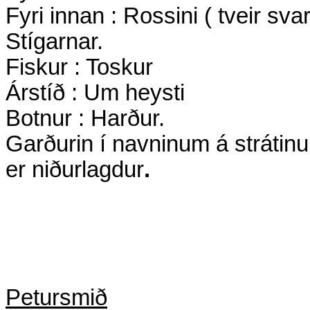
Fyri innan : Rossini ( tveir sva
Stígarnar.
Fiskur : Toskur
Árstíð : Um heysti
Botnur : Harður.
Garðurin í navninum á strátinum
er niðurlagdur
.
Petursmið