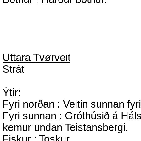
Uttara Tvørveit
Strát
Ýtir:
Fyri norðan : Veitin sunnan fy
Fyri sunnan : Gróthúsið á Há
kemur undan Teistansbergi.
Fiskur : Toskur