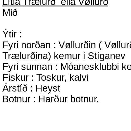
Lítla Trælurð
ella Vøllurð
Mið
Ýtir :
Fyri norðan : Vøllurðin ( Vøllur
Trælurðina) kemur i Stíganev
Fyri sunnan : Móanesklubbi k
Fiskur : Toskur, kalvi
Árstíð : Heyst
Botnur : Harður botnur.