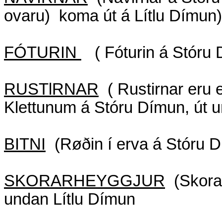
ovaru)
koma út á Lítlu Dímun)
FÓTURIN
( Fóturin á Stóru
RUSTlRNAR
( Rustirnar eru e
Klettunum á Stóru Dímun, út u
BITNI
(Røðin í erva á Stóru 
SKORARHEYGGJUR
(Skora
undan Lítlu Dímun