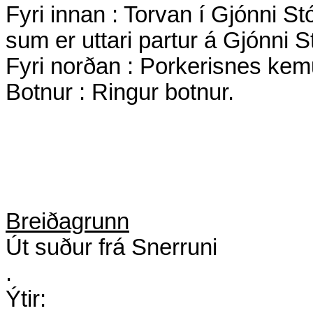
Fyri
innan : Torvan í Gjónni S
sum er uttari partur á Gjónni S
Fyri norðan : Porkerisnes kemu
Botnur : Ringur botnur.
Breiðagrunn
Út suður frá Snerruni
.
Ýtir: