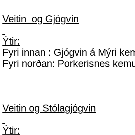
Veitin
og Gjógvin
Ýtir:
Fyri innan : Gjógvin á Mýri kem
Fyri norðan: Porkerisnes kemur
Veitin og Stólagjógvin
Ýtir: