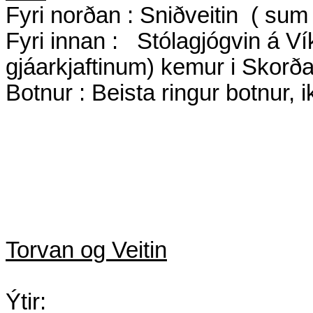
Fyri norðan : Sniðveitin
( sum 
Fyri innan :
Stólagjógvin á Vík
gjáar­kjaftinum) kemur i Skor
Botnur : Beista ringur botnur, 
Torvan og Veitin
Ýtir: