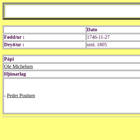
Dato
Fødd/ur :
1746-11-27
Deyð/ur :
uml. 1805
Pápi
Ole Michelsen
Hjúnarlag
-
Peder Poulsen