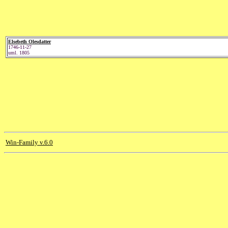
Elsebeth Olesdatter
1746-11-27
uml. 1805
Win-Family v.6.0