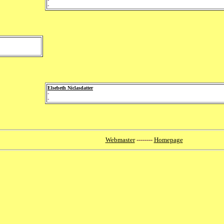
-
Elsebeth Niclasdatter
-
-
Webmaster
--------
Homepage