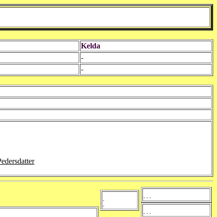
Kelda
-
-
edersdatter
- - -
-
-
- - -