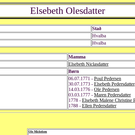
Elsebeth Olesdatter
Stað
Hvalba
Hvalba
Mamma
Elsebeth Niclasdatter
Børn
06.07.1771 -
Poul Pedersen
30.07.1773 -
Elsebeth Pedersdatter
14.03.1776 -
Ole Pedersen
03.03.1777 -
Maren Pedersdatter
1778 -
Elsebeth Malene Christine P
1788 -
Ellen Pedersdatter
Ole Michelsen
-