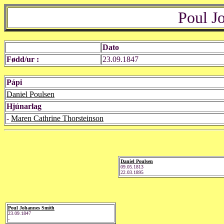
Poul J
Dato
Fødd/ur :
23.09.1847
Pápi
Daniel Poulsen
Hjúnarlag
-
Maren Cathrine Thorsteinson
Daniel Poulsen
09.05.1813
22.03.1895
Poul Johannes Smith
23.09.1847
-