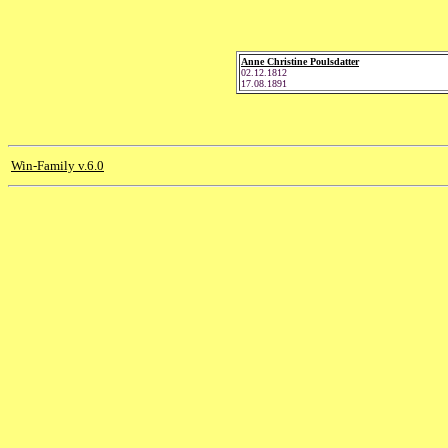
Anne Christine Poulsdatter
02.12.1812
17.08.1891
Win-Family v.6.0