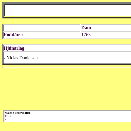
Dato
Fødd/ur :
1763
Hjúnarlag
-
Niclas Danielsen
Malene Pedersdatter
1763
-