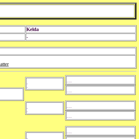
Kelda
-
atter
- - -
-
-
- - -
- - -
-
-
- - -
- - -
-