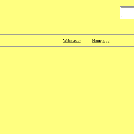
-
-
Webmaster
--------
Homepage