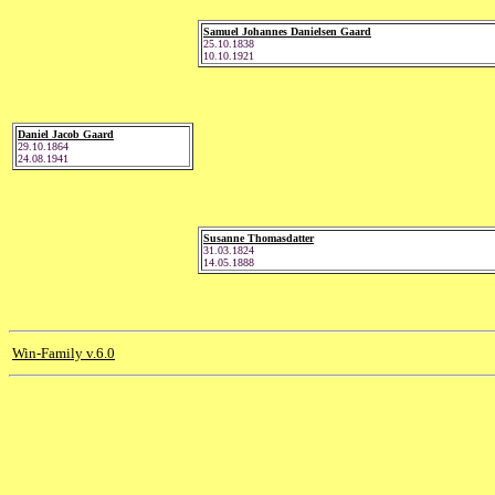
Samuel Johannes Danielsen Gaard
25.10.1838
10.10.1921
Daniel Jacob Gaard
29.10.1864
24.08.1941
Susanne Thomasdatter
31.03.1824
14.05.1888
Win-Family v.6.0