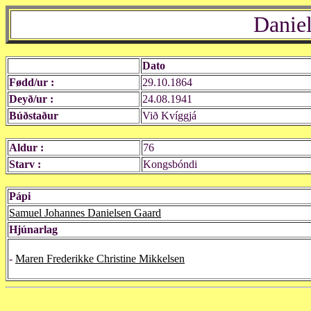
Danie
Dato
Fødd/ur :
29.10.1864
Deyð/ur :
24.08.1941
Búðstaður
Við Kvíggjá
Aldur :
76
Starv :
Kongsbóndi
Pápi
Samuel Johannes Danielsen Gaard
Hjúnarlag
-
Maren Frederikke Christine Mikkelsen