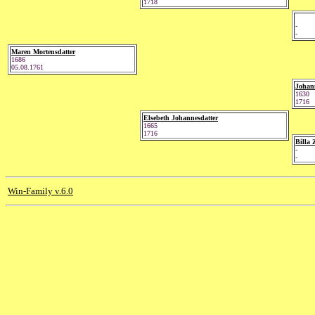
1718
-
-
Maren Mortensdatter
1686
05.08.1761
Johan
1630
1716
Elsebeth Johannesdatter
1665
1716
Billa 
-
-
Win-Family v.6.0