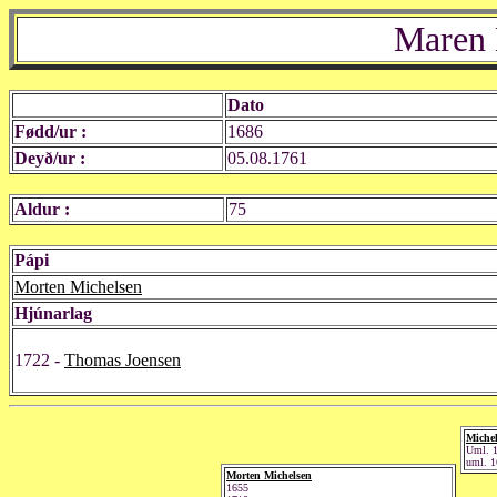
Maren 
Dato
Fødd/ur :
1686
Deyð/ur :
05.08.1761
Aldur :
75
Pápi
Morten Michelsen
Hjúnarlag
1722 -
Thomas Joensen
Michel
Uml. 
uml. 1
Morten Michelsen
1655