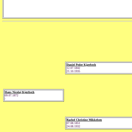
Daniel Peder Kjærbech
12.07.1842
21.10.1935
Hans Nicolaj Kjærbech
09.07.1872
-
Rachel Christine Mikkelsen
07.08.1851
24.08.1932