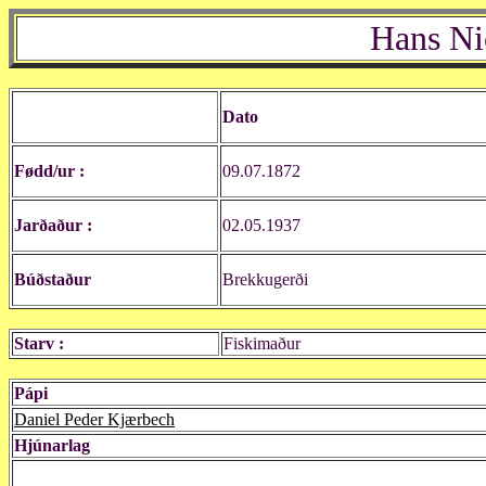
Hans Ni
Dato
Fødd/ur :
09.07.1872
Jarðaður :
02.05.1937
Búðstaður
Brekkugerði
Starv :
Fiskimaður
Pápi
Daniel Peder Kjærbech
Hjúnarlag