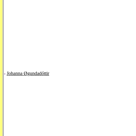
-
Johanna Øgundadóttir