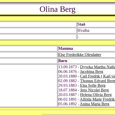
Olina Berg
Stað
Hvalba
-
Mamma
Else Frederikke Olesdatter
Børn
13.09.1873 -
Dyveka Martha Natha
06.06.1876 -
Jacobina Berg
20.03.1880 -
Carl Fredrik ( Karl v
02.09.1882 -
Thomas Edvard Berg
29.93.1883 -
Elsa Sofie Berg
18.07.1884 -
Jens Nicolaj Berg
20.03.1887 -
Helena Olivia Berg
06.02.1891 -
Alfrida Marie Fredri
05.06.1892 -
Anina Maria Berg