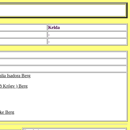
Kelda
-
-
lia Isadora Berg
ið Krógv ) Berg
kke Berg