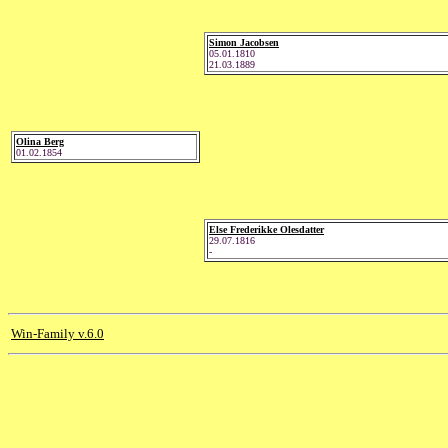
Simon Jacobsen
05.01.1810
21.03.1889
Olina Berg
01.02.1854
Else Frederikke Olesdatter
29.07.1816
-
Win-Family v.6.0