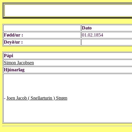
Dato
Fødd/ur :
01.02.1854
Deyð/ur :
Pápi
Simon Jacobsen
Hjúnarlag
-
Joen Jacob ( Snellarturin ) Strøm