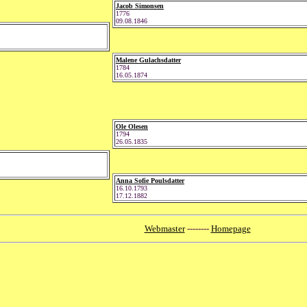
Jacob Simonsen
1776
09.08.1846
Malene Gulachsdatter
1784
16.05.1874
Ole Olesen
1794
26.05.1835
Anna Sofie Poulsdatter
16.10.1793
17.12.1882
Webmaster
--------
Homepage