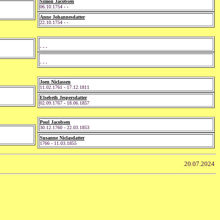
Simon Jacobsen
06.10.1754 - -
Anne Johannesdatter
22.10.1754 - -
- - -
- - -
Joen Niclassen
11.02.1761 - 17.12.1811
Elsebeth Jespersdatter
02.09.1767 - 18.06.1857
Poul Jacobsen
30.12.1760 - 22.03.1853
Susanne Niclasdatter
1766 - 11.03.1855
20.07.2024