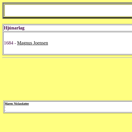
Hjúnarlag
1684 -
Magnus Joensen
Maren Niclasdatter
-
-