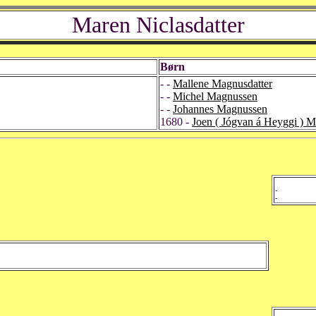
Maren Niclasdatter
Børn
- -
Mallene Magnusdatter
- -
Michel Magnussen
- -
Johannes Magnussen
1680 -
Joen ( Jógvan á Heyggi ) 
-
-