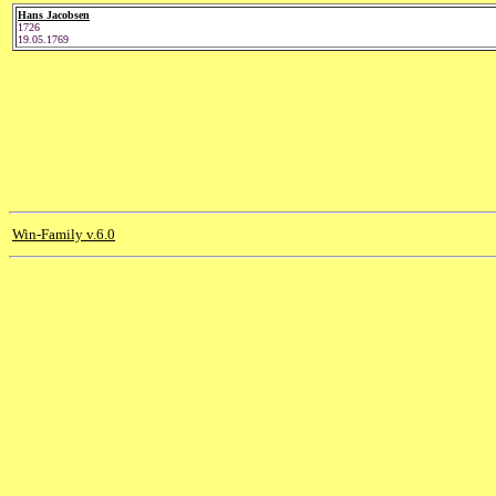
Hans Jacobsen
1726
19.05.1769
Win-Family v.6.0