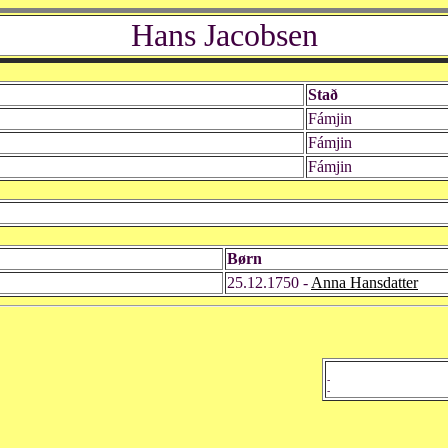
Hans Jacobsen
Stað
Fámjin
Fámjin
Fámjin
Børn
25.12.1750 -
Anna Hansdatter
-
-