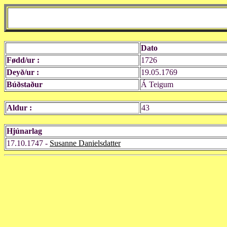
Dato
Fødd/ur :
1726
Deyð/ur :
19.05.1769
Búðstaður
Á Teigum
Aldur :
43
Hjúnarlag
17.10.1747 -
Susanne Danielsdatter