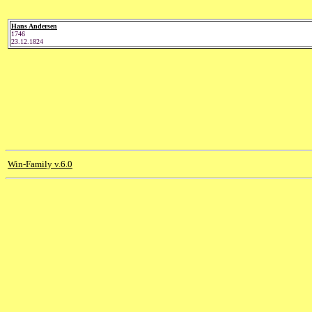
Hans Andersen
1746
23.12.1824
Win-Family v.6.0