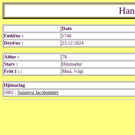
Han
Dato
Fødd/ur :
1746
Deyð/ur :
23.12.1824
Aldur :
78
Starv :
Húsmaður
Frítt 1 : :
Misá, Vági
Hjúnarlag
1882 -
Sunneva Jacobsdatter