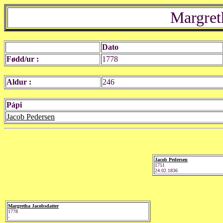
Margret
Dato
Fødd/ur :
1778
Aldur :
246
Pápi
Jacob Pedersen
Jacob Pedersen
1751
24.02.1836
Margretha Jacobsdatter
1778
-