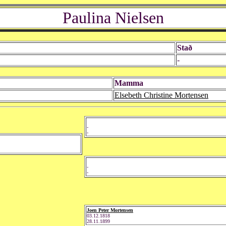
Paulina Nielsen
Stað
-
Mamma
Elsebeth Christine Mortensen
-
-
-
-
Joen Peter Mortensen
03.12.1818
28.11.1899