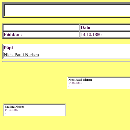
Dato
Fødd/ur :
14.10.1886
Pápi
Niels Pauli Nielsen
Niels Pauli Nielsen
14.09.1851
-
Paulina Nielsen
14.10.1886
-