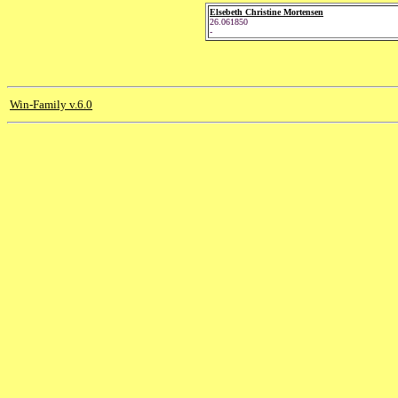
Elsebeth Christine Mortensen
26.061850
-
Win-Family v.6.0