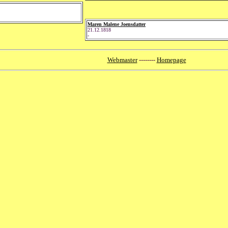
Maren Malene Joensdatter
21.12.1818
-
Webmaster
--------
Homepage