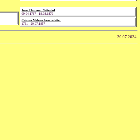
Joen Thoreson Nattestad
09.04.1787 - 18.08.1870
Catrina Malena Jacobsdatter
1791 - 20.07.1857
20.07.2024