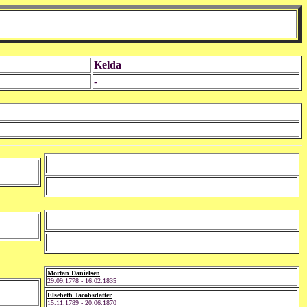
Kelda
-
- - -
- - -
- - -
- - -
Mortan Danielsen
29.09.1778 - 16.02.1835
Elsebeth Jacobsdatter
15.11.1789 - 20.06.1870