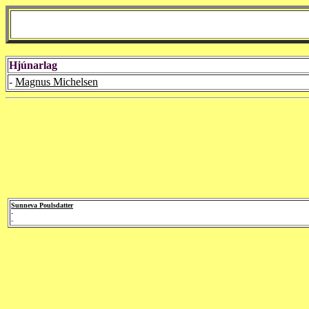
Hjúnarlag
-
Magnus Michelsen
Sunneva Poulsdatter
-
-