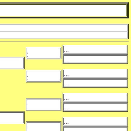
- - -
-
-
- - -
- - -
-
-
- - -
- - -
-
-
- - -
- - -
-
-