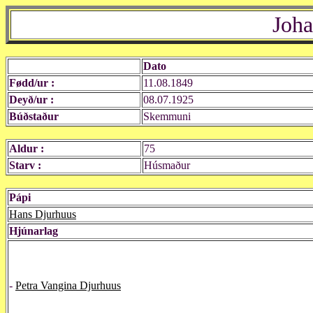
Joha
Dato
Fødd/ur :
11.08.1849
Deyð/ur :
08.07.1925
Búðstaður
Skemmuni
Aldur :
75
Starv :
Húsmaður
Pápi
Hans Djurhuus
Hjúnarlag
-
Petra Vangina Djurhuus