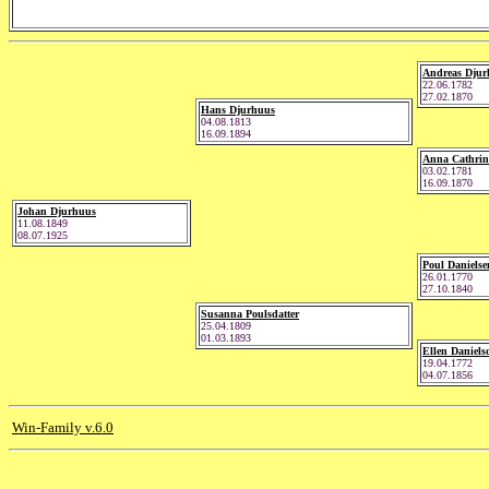
Andreas Djur
22.06.1782
27.02.1870
Hans Djurhuus
04.08.1813
16.09.1894
Anna Cathrin
03.02.1781
16.09.1870
Johan Djurhuus
11.08.1849
08.07.1925
Poul Danielse
26.01.1770
27.10.1840
Susanna Poulsdatter
25.04.1809
01.03.1893
Ellen Daniels
19.04.1772
04.07.1856
Win-Family v.6.0