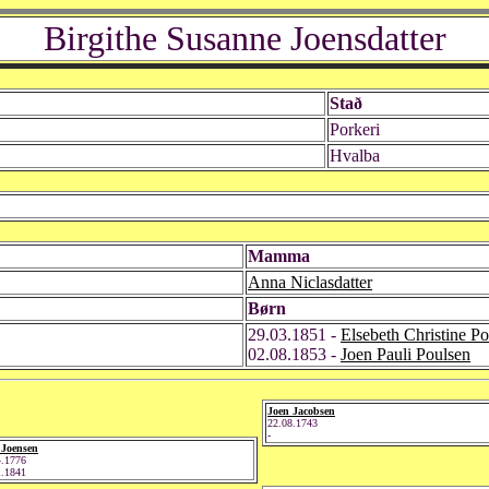
Birgithe Susanne Joensdatter
Stað
Porkeri
Hvalba
Mamma
Anna Niclasdatter
Børn
29.03.1851 -
Elsebeth Christine P
02.08.1853 -
Joen Pauli Poulsen
Joen Jacobsen
22.08.1743
-
 Joensen
4.1776
1.1841