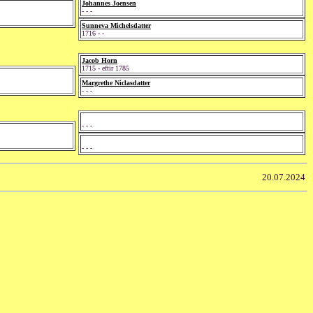
Johannes Joensen
- - -
Sunneva Michelsdatter
1716 - -
Jacob Horn
1715 - eftir 1785
Margrethe Niclasdatter
- - -
- - -
- - -
20.07.2024