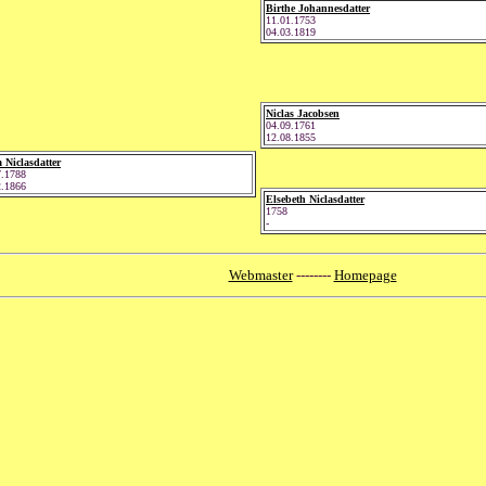
Birthe Johannesdatter
11.01.1753
04.03.1819
Niclas Jacobsen
04.09.1761
12.08.1855
 Niclasdatter
7.1788
2.1866
Elsebeth Niclasdatter
1758
-
Webmaster
--------
Homepage