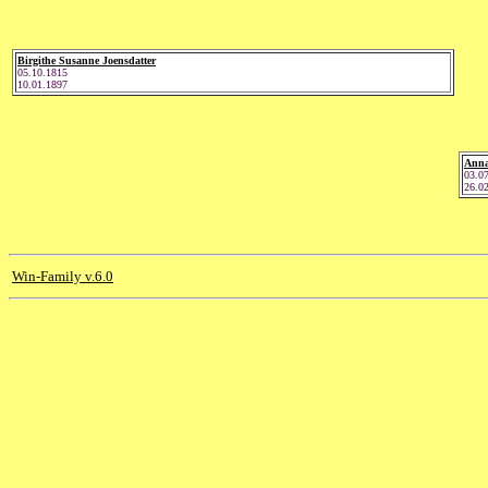
Birgithe Susanne Joensdatter
05.10.1815
10.01.1897
Anna
03.0
26.0
Win-Family v.6.0