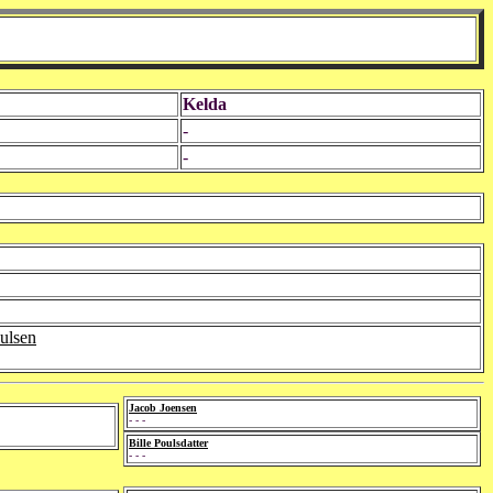
Kelda
-
-
oulsen
Jacob Joensen
- - -
Bille Poulsdatter
- - -