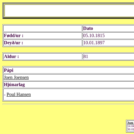
Dato
Fødd/ur :
05.10.1815
Deyð/ur :
10.01.1897
Aldur :
81
Pápi
Joen Joensen
Hjúnarlag
-
Poul Hansen
Joen
14.0
30.0