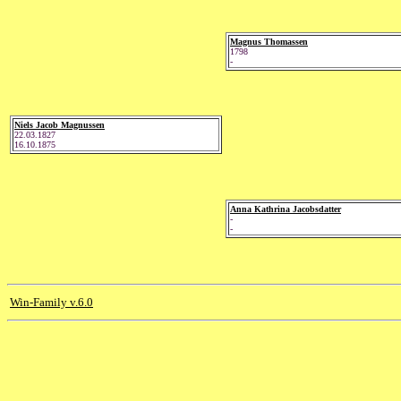
Magnus Thomassen
1798
-
Niels Jacob Magnussen
22.03.1827
16.10.1875
Anna Kathrina Jacobsdatter
-
-
Win-Family v.6.0