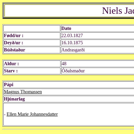
Niels J
Dato
Fødd/ur :
22.03.1827
Deyð/ur :
16.10.1875
Búðstaður
Andrasgarði
Aldur :
48
Starv :
Óðalsmaður
Pápi
Magnus Thomassen
Hjúnarlag
-
Ellen Marie Johannesdatter