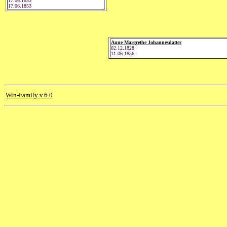
17.06.1853
17.06.1853
Anne Margrethe Johannesdatter
02.12.1828
11.06.1856
Win-Family v.6.0