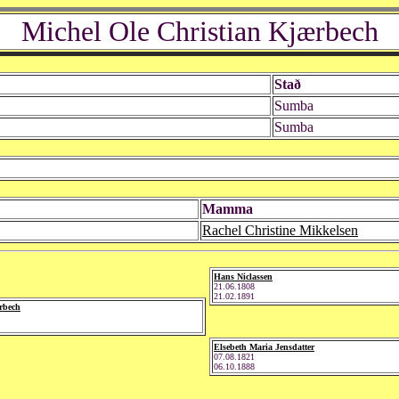
Michel Ole Christian Kjærbech
Stað
Sumba
Sumba
Mamma
Rachel Christine Mikkelsen
Hans Niclassen
21.06.1808
21.02.1891
rbech
Elsebeth Maria Jensdatter
07.08.1821
06.10.1888