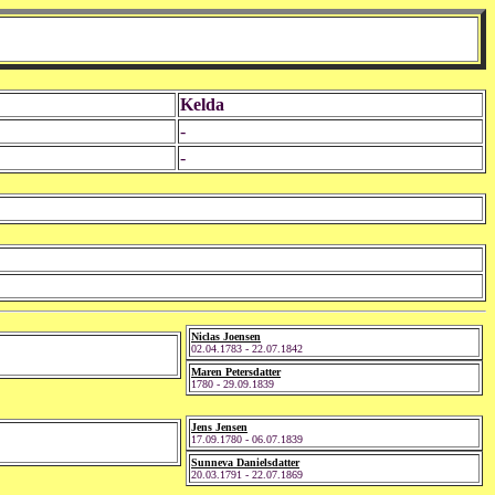
Kelda
-
-
Niclas Joensen
02.04.1783 - 22.07.1842
Maren Petersdatter
1780 - 29.09.1839
Jens Jensen
17.09.1780 - 06.07.1839
Sunneva Danielsdatter
20.03.1791 - 22.07.1869