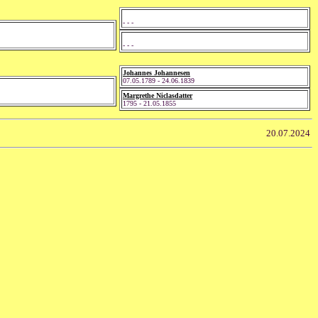
- - -
- - -
Johannes Johannesen
07.05.1789 - 24.06.1839
Margrethe Niclasdatter
1795 - 21.05.1855
20.07.2024