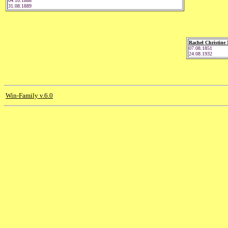
04.10.1888
31.08.1889
Rachel Christine
07.08.1851
24.08.1932
Win-Family v.6.0