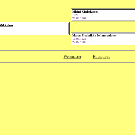
Michel Christiansen
1820
28.03.1907
 Mikkelsen
Maren Frederikke Johannesdatter
16.08.1822
27.02.1908
Webmaster
--------
Homepage