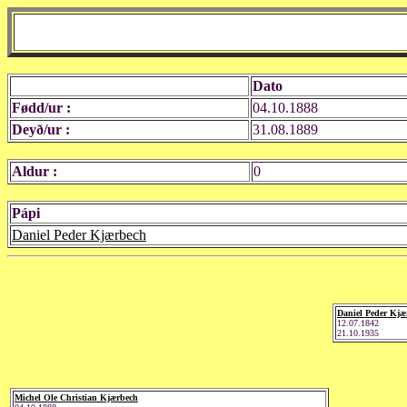
Dato
Fødd/ur :
04.10.1888
Deyð/ur :
31.08.1889
Aldur :
0
Pápi
Daniel Peder Kjærbech
Daniel Peder Kjæ
12.07.1842
21.10.1935
Michel Ole Christian Kjærbech