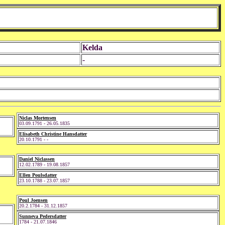
Kelda
-
Niclas Mortensen
03.09.1791 - 26.05.1835
Elisabeth Christine Hansdatter
20.10.1791 - -
Daniel Niclassen
12.02.1789 - 19.08.1857
Ellen Poulsdatter
23.10.1788 - 23.07.1857
Poul Joensen
20.2.1784 - 31.12.1857
Sunneva Pedersdatter
1784 - 21.07.1846