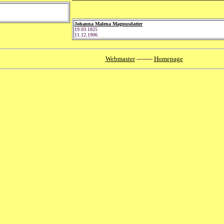
Johanna Malena Magnusdatter
19.03.1825
11.12.1906
Webmaster
--------
Homepage