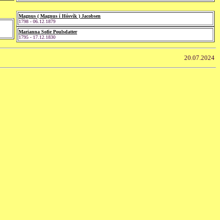
Magnus ( Magnus í Hósvík ) Jacobsen
1798 - 06.12.1879
Marianna Sofie Poulsdatter
1795 - 17.12.1830
20.07.2024