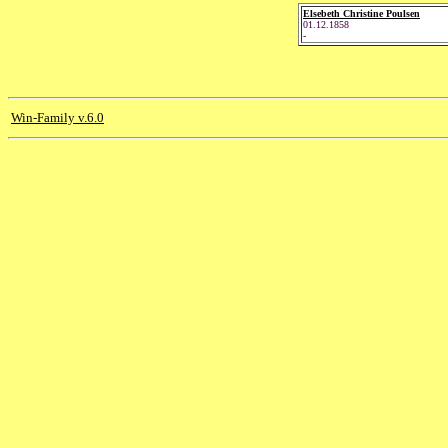
Elsebeth Christine Poulsen
01.12.1858
-
Win-Family v.6.0