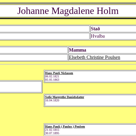
Johanne Magdalene Holm
Stað
Hvalba
Mamma
Elsebeth Christine Poulsen
Hans Pauli Niclassen
06.02.1821
05.05.1863
Sofie Margrethe Danielsdatter
16.04.1820
-
Hans Pauli ( Paulus ) Poulsen
21.02.1815
30.07.1895