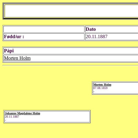
Dato
Fødd/ur :
20.11.1887
Pápi
Morten Holm
Morten Holm
07.08.1859
-
Johanne Magdalene Holm
20.11.1887
-