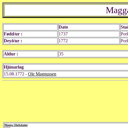
Magga
Dato
Sta
Fødd/ur :
1737
Por
Deyð/ur :
1772
Por
Aldur :
35
Hjúnarlag
15.08.1772 -
Ole Magnussen
Magga Olufsdatter