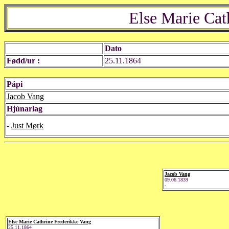
Else Marie Cat
Dato
Fødd/ur :
25.11.1864
Pápi
Jacob Vang
Hjúnarlag
-
Just Mørk
Jacob Vang
09.06.1839
-
Else Marie Cathrine Frederikke Vang
25.11.1864