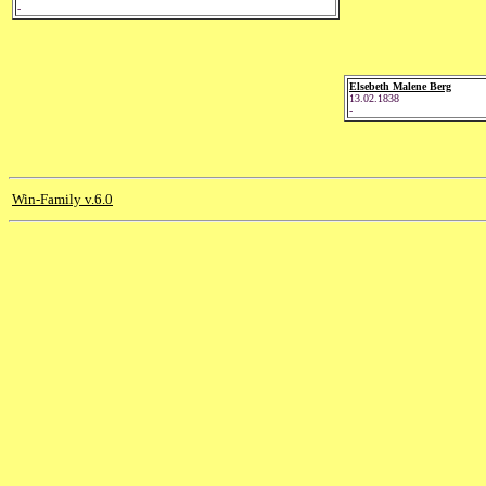
-
Elsebeth Malene Berg
13.02.1838
-
Win-Family v.6.0