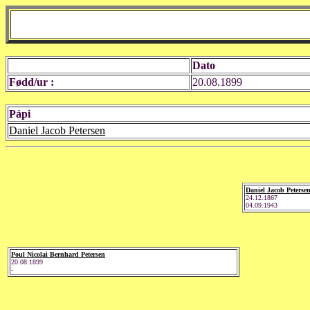
Dato
Fødd/ur :
20.08.1899
Pápi
Daniel Jacob Petersen
Daniel Jacob Peterse
24.12.1867
04.09.1943
Poul Nicolai Bernhard Petersen
20.08.1899
-