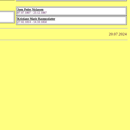
Joen Peder Niclassen
07.07.1807 - 23.12.1887
Kristiane Marie Rasmusdatter
27.02.1814 - 14.10.1850
20.07.2024