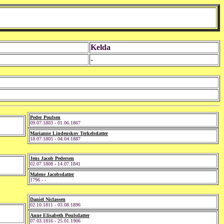
Kelda
-
Peder Poulsen
09.07.1803 - 01.06.1867
Marianne Lindenskov Terkelsdatter
18.07.1805 - 04.04.1887
Jens Jacob Pedersen
02.07.1808 - 14.07.1841
Malene Jacobsdatter
1796 - -
Daniel Niclassen
02.10.1811 - 03.08.1896
Anne Elisabeth Poulsdatter
07.03.1816 - 25.01.1906