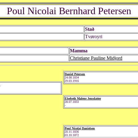
Poul Nicolai Bernhard Petersen
Stað
Tvøroyri
Mamma
Christiane Pauline Midjord
Daniel Petersen
24.08.1834
29.03.1916
n
Elsebeth Malene Jensdatter
28.07.1833
-
Poul Nicolaj Danielsen
20.11.1836
03.10.1872