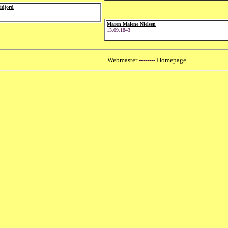
idjord
Maren Malene Nielsen
13.09.1843
-
Webmaster
--------
Homepage