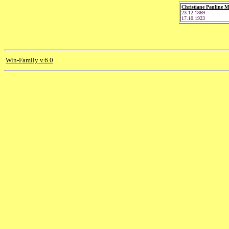
Christiane Pauline M
23.12.1869
17.10.1923
Win-Family v.6.0