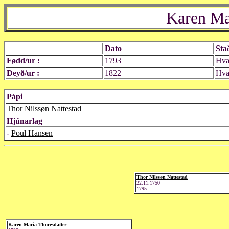
Karen Ma
Dato
Sta
Fødd/ur :
1793
Hva
Deyð/ur :
1822
Hva
Pápi
Thor Nilssøn Nattestad
Hjúnarlag
-
Poul Hansen
Thor Nilssøn Nattestad
22.11.1750
1795
Karen Maria Thoresdatter