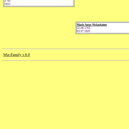
1793
1822
Marie Anne Niclasdatter
22.08.1763
03.07.1829
Win-Family v.6.0