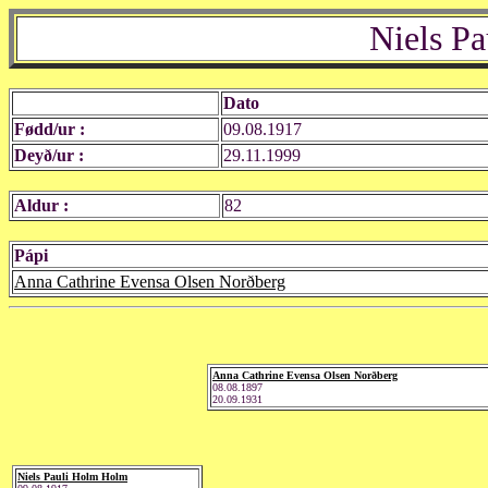
Niels P
Dato
Fødd/ur :
09.08.1917
Deyð/ur :
29.11.1999
Aldur :
82
Pápi
Anna Cathrine Evensa Olsen Norðberg
Anna Cathrine Evensa Olsen Norðberg
08.08.1897
20.09.1931
Niels Pauli Holm Holm