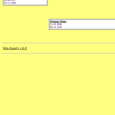
09.08.1917
29.11.1999
Hjalmar Holm
13.09.1896
09.10.1938
Win-Family v.6.0