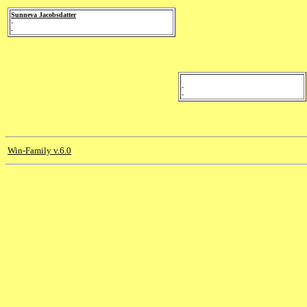
Sunneva Jacobsdatter
-
-
-
-
Win-Family v.6.0