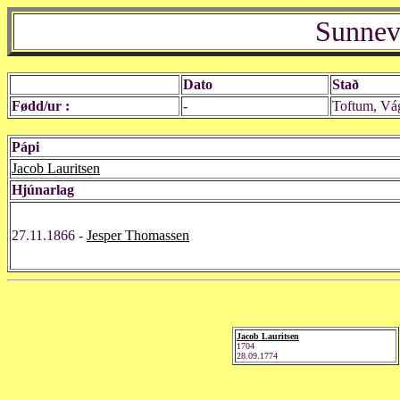
Sunnev
Dato
Stað
Fødd/ur :
-
Toftum, Vá
Pápi
Jacob Lauritsen
Hjúnarlag
27.11.1866 -
Jesper Thomassen
Jacob Lauritsen
1704
28.09.1774