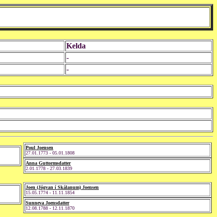
Kelda
-
-
Poul Joensen
27.01.1773 - 05.01.1808
Anna Guttormsdatter
2.01.1778 - 27.03.1839
Joen (Jógvan í Skálanum) Joensen
15.05.1774 - 11.11.1854
Sunneva Joensdatter
12.08.1788 - 12.11.1870