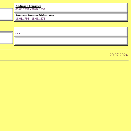
Andreas Thomassen
05.06.1778 - 26.04.1853
Sunneva Susanne Niclasdatter
16.01.1798 - 18.09.1874
- - -
- - -
20.07.2024