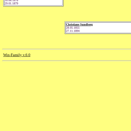
18.06.1878
29.01.1879
Christiane Sundberg
28.05.1855
27.11.1894
Win-Family v.6.0