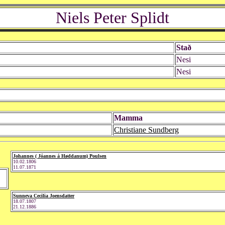
Niels Peter Splidt
Stað
Nesi
Nesi
Mamma
Christiane Sundberg
Johannes ( Jóannes á Høddanum) Poulsen
10.02.1806
11.07.1871
Sunneva Cecilia Joensdatter
18.07.1807
21.12.1886