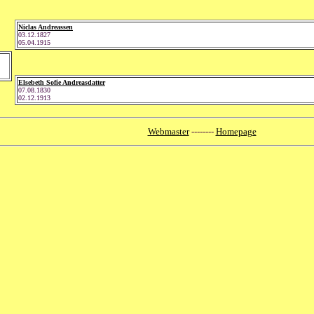
Niclas Andreassen
03.12.1827
05.04.1915
Elsebeth Sofie Andreasdatter
07.08.1830
02.12.1913
Webmaster
--------
Homepage