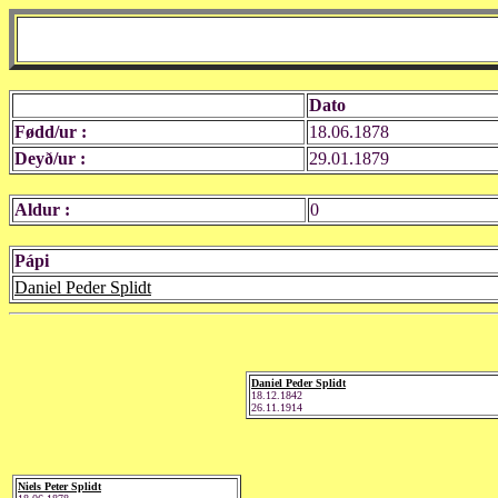
Dato
Fødd/ur :
18.06.1878
Deyð/ur :
29.01.1879
Aldur :
0
Pápi
Daniel Peder Splidt
Daniel Peder Splidt
18.12.1842
26.11.1914
Niels Peter Splidt