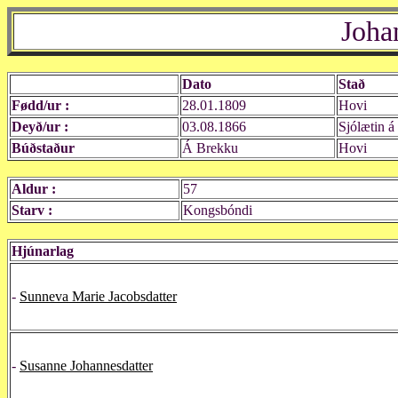
Joha
Dato
Stað
Fødd/ur :
28.01.1809
Hovi
Deyð/ur :
03.08.1866
Sjólætin á
Búðstaður
Á Brekku
Hovi
Aldur :
57
Starv :
Kongsbóndi
Hjúnarlag
-
Sunneva Marie Jacobsdatter
-
Susanne Johannesdatter