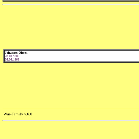
Johannes Olesen
28.01.1809
03.08.1866
Win-Family v.6.0