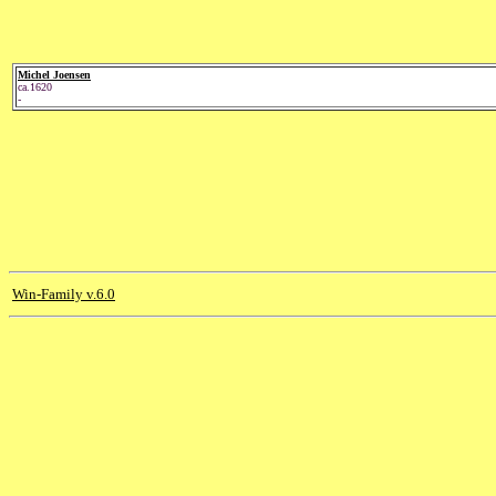
Michel Joensen
ca.1620
-
Win-Family v.6.0