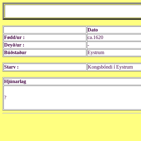
Dato
Fødd/ur :
ca.1620
Deyð/ur :
-
Búðstaður
Eystrum
Starv :
Kongsbóndi í Eystrum
Hjúnarlag
?