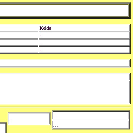
Kelda
-
-
-
- - -
-
-
- - -