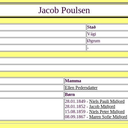
Jacob Poulsen
Stað
Vági
Øgrum
-
Mamma
Ellen Pedersdatter
Børn
28.01.1849 -
Niels Pauli Midjord
28.01.1852 -
Jacob Midjord
15.08.1859 -
Niels Peter Midjord
08.09.1867 -
Maren Sofie Midjord