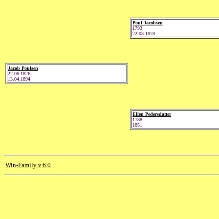
Poul Jacobsen
1793
22.03.1878
Jacob Poulsen
22.06.1826
13.04.1894
Ellen Pedersdatter
1788
1851
Win-Family v.6.0