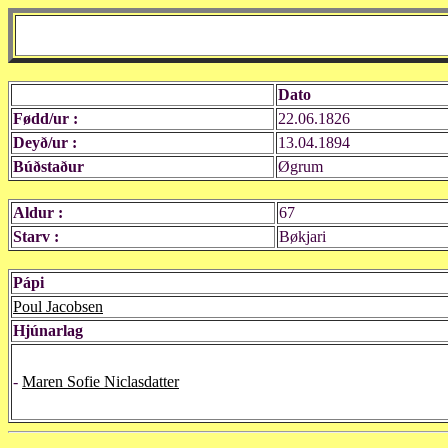
Dato
Fødd/ur :
22.06.1826
Deyð/ur :
13.04.1894
Búðstaður
Øgrum
Aldur :
67
Starv :
Bøkjari
Pápi
Poul Jacobsen
Hjúnarlag
-
Maren Sofie Niclasdatter