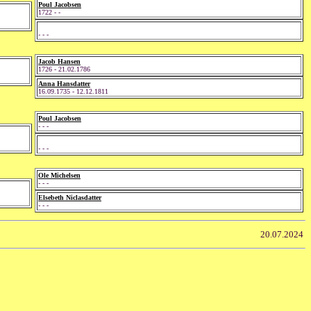
Poul Jacobsen
1722 - -
- - -
Jacob Hansen
1726 - 21.02.1786
Anna Hansdatter
16.09.1735 - 12.12.1811
Poul Jacobsen
- - -
- - -
Ole Michelsen
- - -
Elsebeth Niclasdatter
- - -
20.07.2024