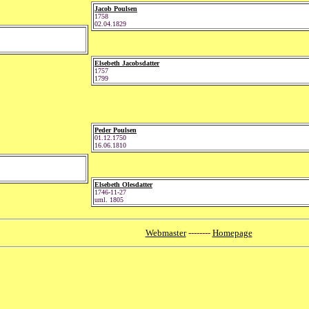
Jacob Poulsen
1758
02.04.1829
Elsebeth Jacobsdatter
1757
1799
Peder Poulsen
01.12.1750
16.06.1810
Elsebeth Olesdatter
1746-11-27
uml. 1805
Webmaster
--------
Homepage