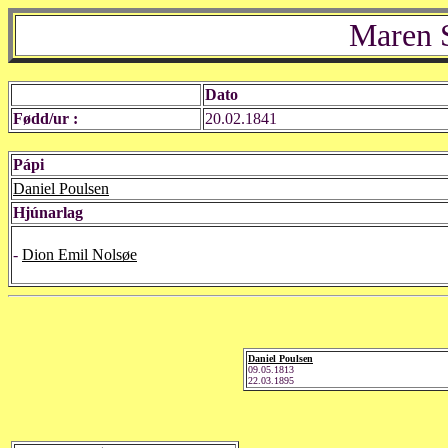
Maren 
Dato
Fødd/ur :
20.02.1841
Pápi
Daniel Poulsen
Hjúnarlag
-
Dion Emil Nolsøe
Daniel Poulsen
09.05.1813
22.03.1895