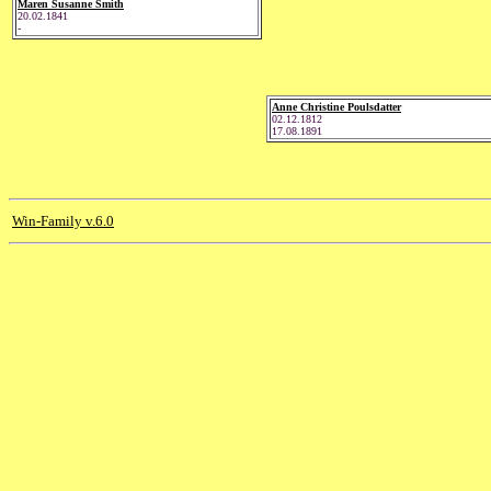
Maren Susanne Smith
20.02.1841
-
Anne Christine Poulsdatter
02.12.1812
17.08.1891
Win-Family v.6.0