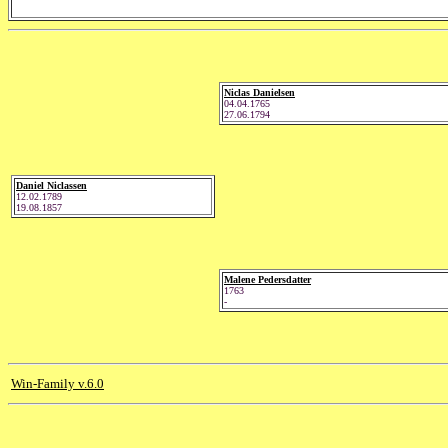
Niclas Danielsen
04.04.1765
27.06.1794
Daniel Niclassen
12.02.1789
19.08.1857
Malene Pedersdatter
1763
-
Win-Family v.6.0