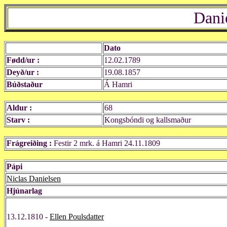
Dani
Dato
Fødd/ur :
12.02.1789
Deyð/ur :
19.08.1857
Búðstaður
Á Hamri
Aldur :
68
Starv :
Kongsbóndi og kallsmaður
Frágreiðing :
Festir 2 mrk. á Hamri 24.11.1809
Pápi
Niclas Danielsen
Hjúnarlag
13.12.1810 -
Ellen Poulsdatter