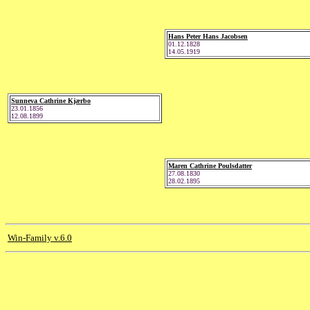
Hans Peter Hans Jacobsen
01.12.1828
14.05.1919
Sunneva Cathrine Kjærbo
23.01.1856
12.08.1899
Maren Cathrine Poulsdatter
27.08.1830
28.02.1895
Win-Family v.6.0