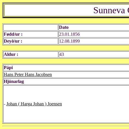
Sunneva 
Dato
Fødd/ur :
23.01.1856
Deyð/ur :
12.08.1899
Aldur :
43
Pápi
Hans Peter Hans Jacobsen
Hjúnarlag
-
Johan ( Harga Johan ) Joensen