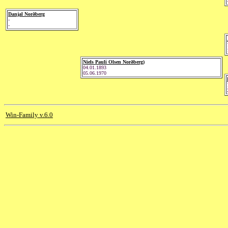
Danjal Norðberg
-
-
Niels Pauli Olsen Norðberg)
04.01.1893
05.06.1970
Win-Family v.6.0