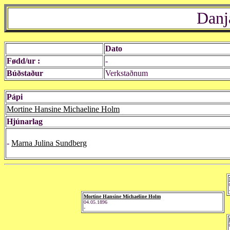
Danj
Dato
Fødd/ur :
-
Búðstaður
Verkstaðnum
Pápi
Mortine Hansine Michaeline Holm
Hjúnarlag
-
Marna Julina Sundberg
Mortine Hansine Michaeline Holm
04.05.1896
-