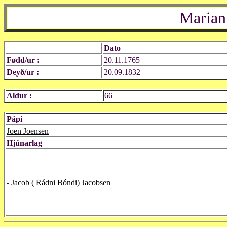
Marian
Dato
Fødd/ur :
20.11.1765
Deyð/ur :
20.09.1832
Aldur :
66
Pápi
Joen Joensen
Hjúnarlag
-
Jacob ( Rádni Bóndi) Jacobsen