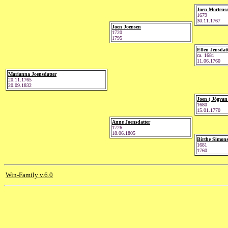
Joen Mortens
1679
30.11.1767
Joen Joensen
1720
1795
Ellen Jensdat
ca. 1681
11.06.1760
Marianna Joensdatter
20.11.1765
20.09.1832
Joen ( Jógvan
1680
15.01.1770
Anne Joensdatter
1726
18.06.1805
Birthe Simons
1681
1760
Win-Family v.6.0