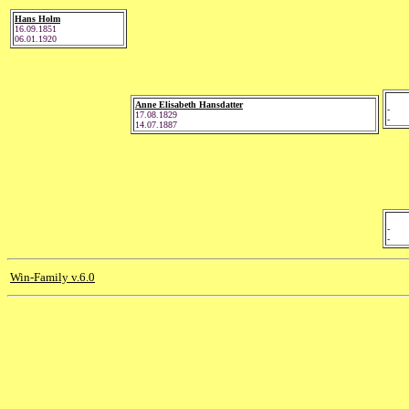
Hans Holm
16.09.1851
06.01.1920
Anne Elisabeth Hansdatter
-
17.08.1829
-
14.07.1887
-
-
Win-Family v.6.0