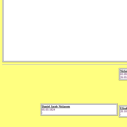
Nicla
03.09
26.05
Daniel Jacob Niclassen
Elisa
05.03.1824
20.10
-
-