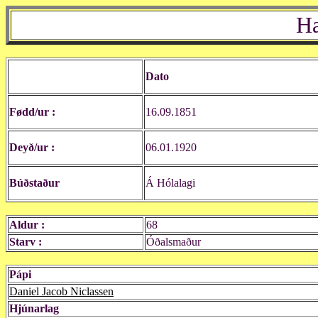
H
Dato
Fødd/ur :
16.09.1851
Deyð/ur :
06.01.1920
Búðstaður
Á Hólalagi
Aldur :
68
Starv :
Óðalsmaður
Pápi
Daniel Jacob Niclassen
Hjúnarlag