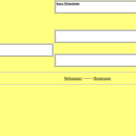
Anna Niclasdatter
-
-
-
-
-
-
Webmaster
--------
Homepage