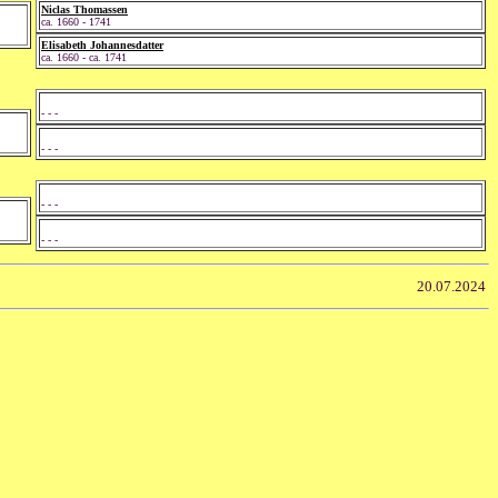
Niclas Thomassen
ca. 1660 - 1741
Elisabeth Johannesdatter
ca. 1660 - ca. 1741
- - -
- - -
- - -
- - -
20.07.2024