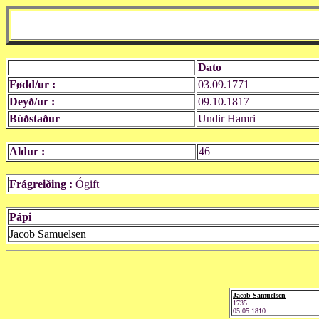
Dato
Fødd/ur :
03.09.1771
Deyð/ur :
09.10.1817
Búðstaður
Undir Hamri
Aldur :
46
Frágreiðing :
Ógift
Pápi
Jacob Samuelsen
Jacob Samuelsen
1735
05.05.1810