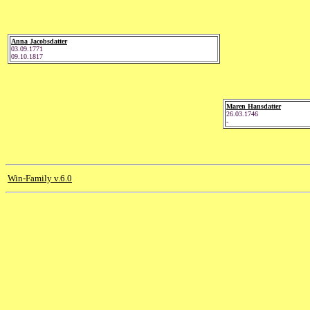
Anna Jacobsdatter
03.09.1771
09.10.1817
Maren Hansdatter
26.03.1746
-
Win-Family v.6.0