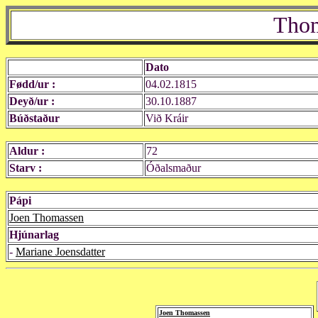
Thom
Dato
Fødd/ur :
04.02.1815
Deyð/ur :
30.10.1887
Búðstaður
Við Kráir
Aldur :
72
Starv :
Óðalsmaður
Pápi
Joen Thomassen
Hjúnarlag
-
Mariane Joensdatter
Joen Thomassen