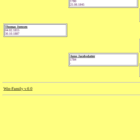
1780
25.08.1845
Thomas Joensen
04.02.1815
30.10.1887
Anne Jacobsdatter
1784
-
Win-Family v.6.0