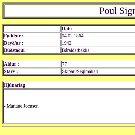
Poul Sig
Dato
Fødd/ur :
04.02.1864
Deyð/ur :
1942
Búðstaður
Báraldarbakka
Aldur :
77
Starv :
Skipari/Seglmakari
Hjúnarlag
-
Mariane Joensen