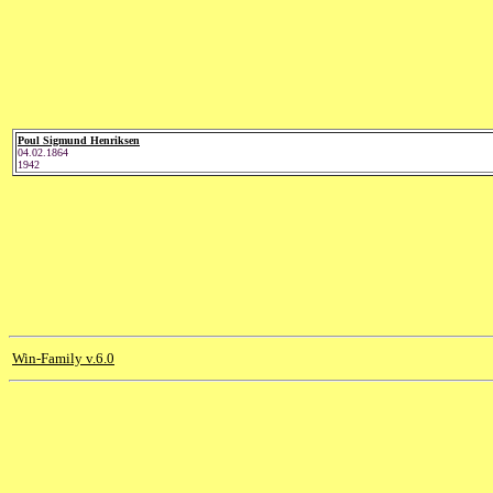
Poul Sigmund Henriksen
04.02.1864
1942
Win-Family v.6.0