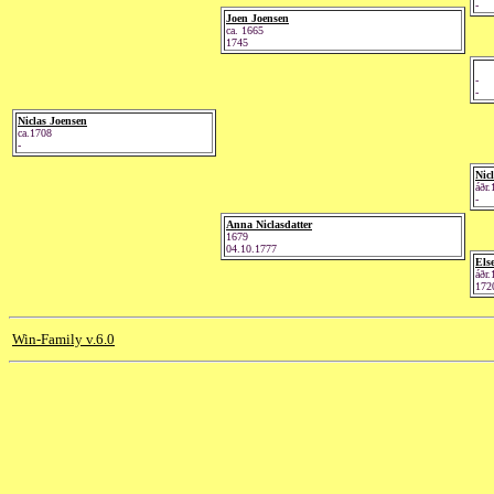
-
Joen Joensen
ca. 1665
1745
-
-
Niclas Joensen
ca.1708
-
Nic
áðr.
-
Anna Niclasdatter
1679
04.10.1777
Els
áðr.
172
Win-Family v.6.0