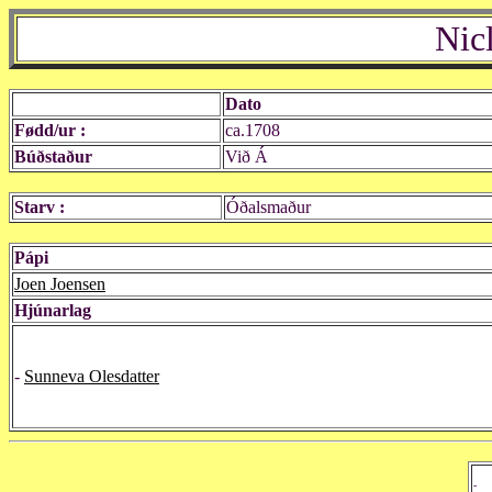
Nic
Dato
Fødd/ur :
ca.1708
Búðstaður
Við Á
Starv :
Óðalsmaður
Pápi
Joen Joensen
Hjúnarlag
-
Sunneva Olesdatter
-