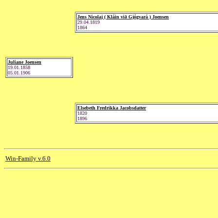
Jens Nicolaj ( Kláin við Gjógvará ) Joensen
29.04.1819
1864
Juliane Joensen
19.01.1858
05.01.1906
Elsebeth Fredrikka Jacobsdatter
1820
1896
Win-Family v.6.0