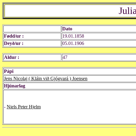
Juli
Dato
Fødd/ur :
19.01.1858
Deyð/ur :
05.01.1906
Aldur :
47
Pápi
Jens Nicolaj ( Kláin við Gjógvará ) Joensen
Hjúnarlag
-
Niels Peter Hjelm