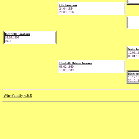
-
Ole Jacobsen
24.04.1854
28.09.1916
-
-
Henriette Jacobsen
16.09.1895
1977
Niels J
10.08.1
08.01.1
Elsebeth Helene Joensen
09.02.1860
13.09.1939
Elsebet
10.12.1
30.10.1
Win-Family v.6.0