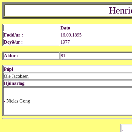
Henri
Dato
Fødd/ur :
16.09.1895
Deyð/ur :
1977
Aldur :
81
Pápi
Ole Jacobsen
Hjúnarlag
-
Niclas Gong
-