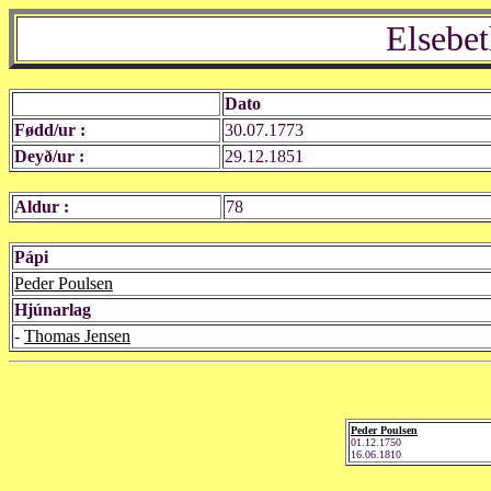
Elsebet
Dato
Fødd/ur :
30.07.1773
Deyð/ur :
29.12.1851
Aldur :
78
Pápi
Peder Poulsen
Hjúnarlag
-
Thomas Jensen
Peder Poulsen
01.12.1750
16.06.1810