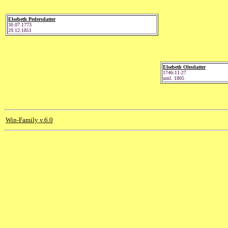
Elsebeth Pedersdatter
30.07.1773
29.12.1851
Elsebeth Olesdatter
1746-11-27
uml. 1805
Win-Family v.6.0