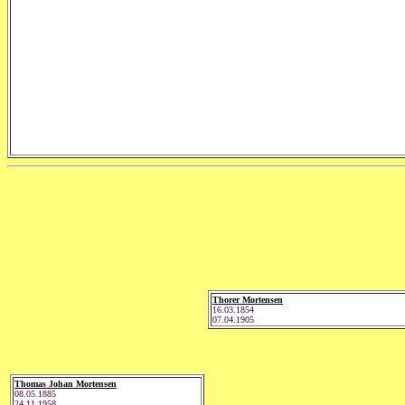
Thorer Mortensen
16.03.1854
07.04.1905
Thomas Johan Mortensen
08.05.1885
24.11.1958