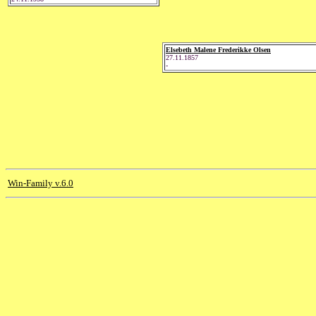
Elsebeth Malene Frederikke Olsen
27.11.1857
-
Win-Family v.6.0