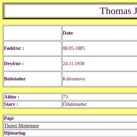
Thomas J
Dato
Fødd/ur :
08.05.1885
Deyð/ur :
24.11.1958
Búðstaður
Kálvustovu
Aldur :
73
Starv :
Óðalsmaður
Pápi
Thorer Mortensen
Hjúnarlag