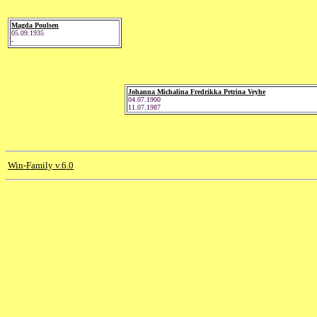
Magda Poulsen
05.09.1935
-
Johanna Michalina Fredrikka Petrina Veyhe
04.07.1900
11.07.1987
Win-Family v.6.0