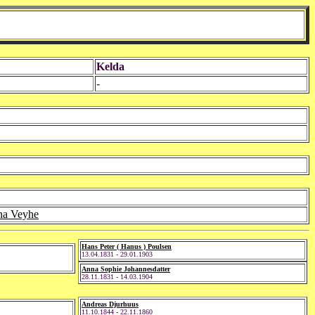
Kelda
-
ina Veyhe
Hans Peter ( Hanus ) Poulsen
13.04.1831 - 29.01.1903
Anna Sophie Johannesdatter
28.11.1831 - 14.03.1904
Andreas Djurhuus
11.10.1844 - 22.11.1860