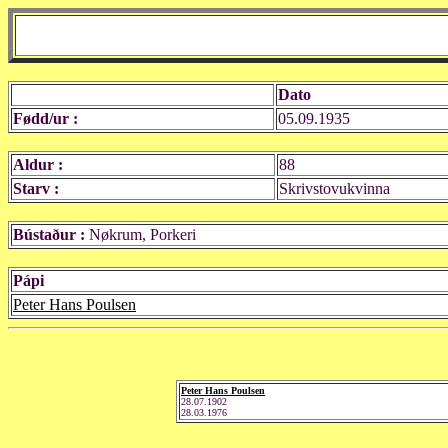
Dato
Fødd/ur :
05.09.1935
Aldur :
88
Starv :
Skrivstovukvinna
Bústaður :
Nøkrum, Porkeri
Pápi
Peter Hans Poulsen
Peter Hans Poulsen
28.07.1902
28.03.1976