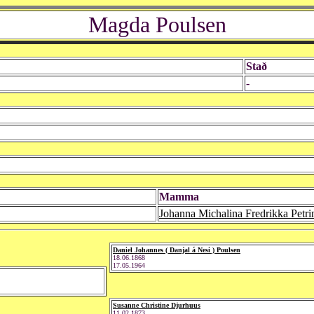
Magda Poulsen
Stað
-
Mamma
Johanna Michalina Fredrikka Petr
Daniel Johannes ( Danjal á Nesi ) Poulsen
18.06.1868
17.05.1964
Susanne Christine Djurhuus
11.02.1873