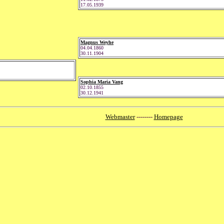
17.05.1939
Magnus Weyhe
04.04.1860
30.11.1904
Sophia Maria Vang
02.10.1855
30.12.1941
Webmaster
--------
Homepage