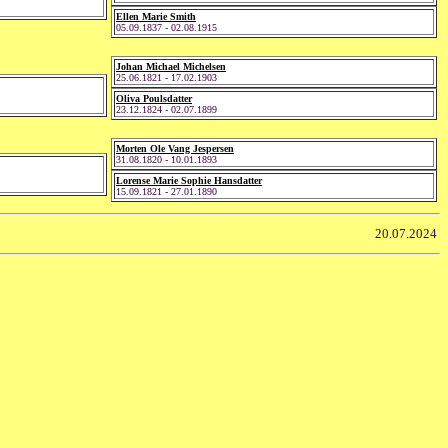
Ellen Marie Smith
05.09.1837 - 02.08.1915
Johan Michael Michelsen
25.06.1821 - 17.02.1903
Oliva Poulsdatter
23.12.1824 - 02.07.1899
Morten Ole Vang Jespersen
31.08.1820 - 10.01.1893
Lorense Marie Sophie Hansdatter
15.09.1821 - 27.01.1890
20.07.2024