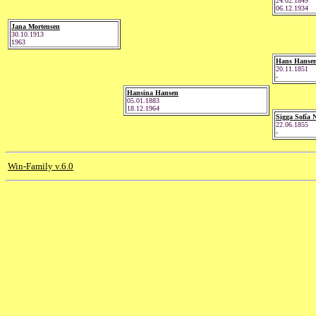
24.02.1849
06.12.1934
Jana Mortensen
30.10.1913
1963
Hans Hanse
20.11.1851
-
Hansina Hansen
05.01.1883
18.12.1964
Sigga Sofía 
22.06.1855
-
Win-Family v.6.0