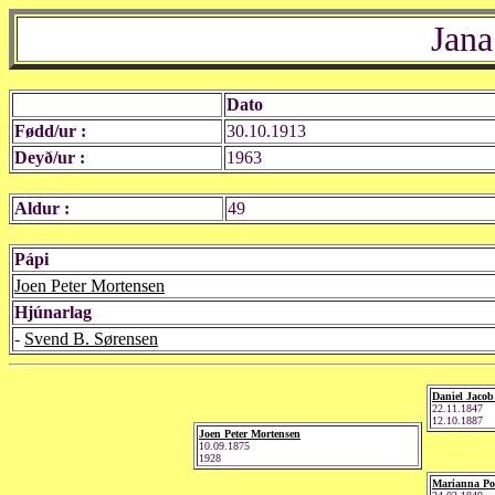
Jana
Dato
Fødd/ur :
30.10.1913
Deyð/ur :
1963
Aldur :
49
Pápi
Joen Peter Mortensen
Hjúnarlag
-
Svend B. Sørensen
Daniel Jacob
22.11.1847
12.10.1887
Joen Peter Mortensen
10.09.1875
1928
Marianna Po